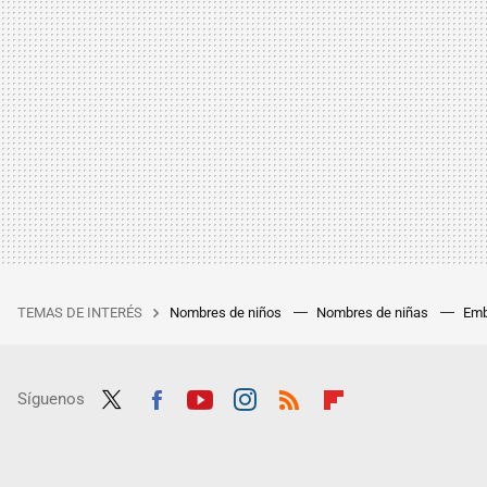
TEMAS DE INTERÉS
Nombres de niños
Nombres de niñas
Emb
Síguenos
Twit
Fac
Yout
Inst
RSS
Flip
ter
ebo
ube
agra
boar