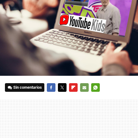
Sin comentarios
FACEBOOK
TWITTER
FLIPBOARD
E-
WHATSAPP
MAIL