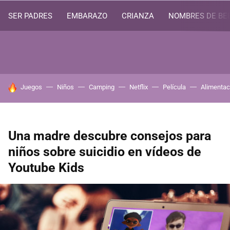
SER PADRES
EMBARAZO
CRIANZA
NOMBRES DE BE
HOY SE HABLA DE
Juegos
Niños
Camping
Netflix
Película
Alimentac
Una madre descubre consejos para
niños sobre suicidio en vídeos de
Youtube Kids