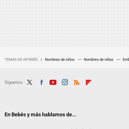
TEMAS DE INTERÉS
Nombres de niños
Nombres de niñas
Emb
Síguenos
Twit
Fac
Yout
Inst
RSS
Flip
ter
ebo
ube
agra
boar
ok
m
d
En Bebés y más hablamos de...