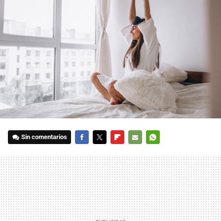
Sin comentarios
FACEBOOK
TWITTER
FLIPBOARD
E-
WHATSAPP
MAIL