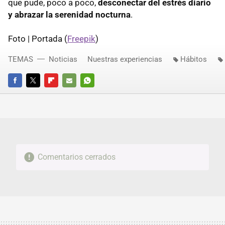
que pude, poco a poco,
desconectar del estrés diario
y abrazar la serenidad nocturna
.
Foto | Portada (
Freepik
)
TEMAS
Noticias
Nuestras experiencias
Hábitos
FACEBOOK
TWITTER
FLIPBOARD
E-
WHATSAPP
MAIL
Comentarios cerrados