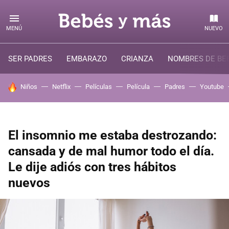
MENÚ
NUEVO
SER PADRES
EMBARAZO
CRIANZA
NOMBRES DE BE
HOY SE HABLA DE
Niños
Netflix
Películas
Película
Padres
Youtube
El insomnio me estaba destrozando:
cansada y de mal humor todo el día.
Le dije adiós con tres hábitos
nuevos