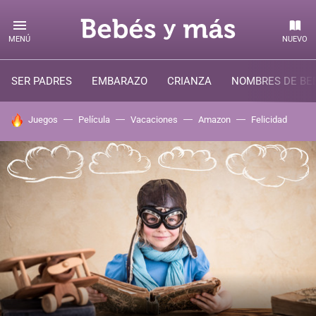
MENÚ
NUEVO
SER PADRES
EMBARAZO
CRIANZA
NOMBRES DE BE
HOY SE HABLA DE
Juegos
Película
Vacaciones
Amazon
Felicidad