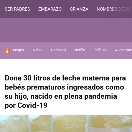
SER PADRES
EMBARAZO
CRIANZA
NOMBRES DE BE
HOY SE HABLA DE
Juegos
Niños
Camping
Netflix
Película
Alimentac
Dona 30 litros de leche materna para
bebés prematuros ingresados como
su hijo, nacido en plena pandemia
por Covid-19