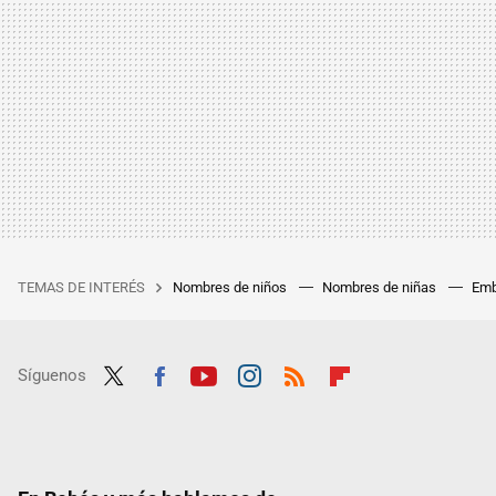
TEMAS DE INTERÉS
Nombres de niños
Nombres de niñas
Emb
Síguenos
Twit
Fac
Yout
Inst
RSS
Flip
ter
ebo
ube
agra
boar
ok
m
d