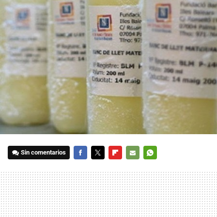
Sin comentarios
FACEBOOK
TWITTER
FLIPBOARD
E-
WHATSAPP
MAIL