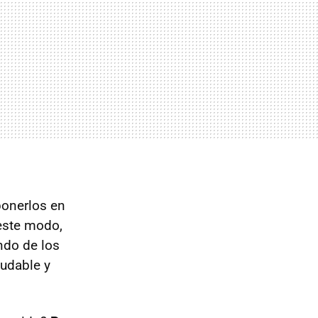
 ponerlos en
este modo,
ndo de los
udable y