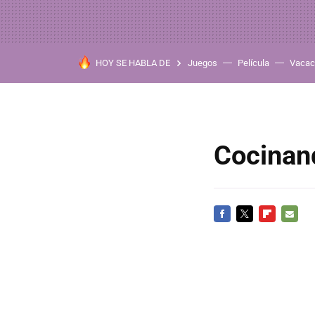
HOY SE HABLA DE
Juegos
Película
Vacac
Cocinand
FACEBOOK
TWITTER
FLIPBOARD
E-
MAIL