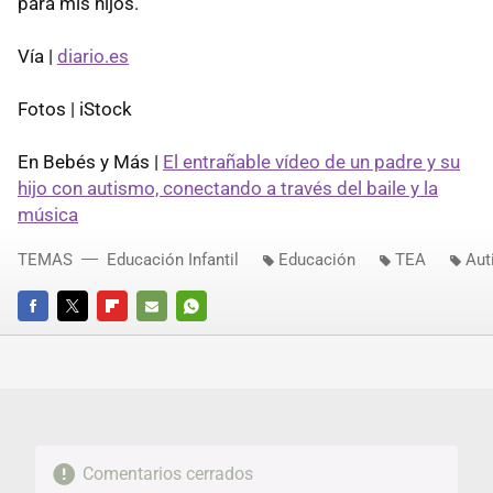
para mis hijos.
Vía |
diario.es
Fotos | iStock
En Bebés y Más |
El entrañable vídeo de un padre y su
hijo con autismo, conectando a través del baile y la
música
TEMAS
Educación Infantil
Educación
TEA
Aut
FACEBOOK
TWITTER
FLIPBOARD
E-
WHATSAPP
MAIL
Comentarios cerrados