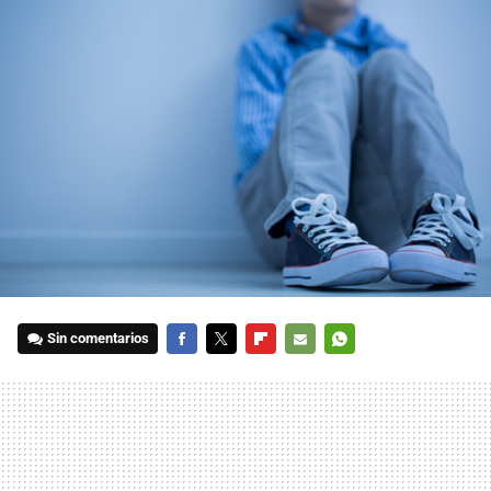
Sin comentarios
FACEBOOK
TWITTER
FLIPBOARD
E-
WHATSAPP
MAIL