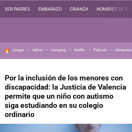
SER PADRES
EMBARAZO
CRIANZA
NOMBRES DE BE
HOY SE HABLA DE
Juegos
Niños
Camping
Netflix
Película
Alimentac
Por la inclusión de los menores con
discapacidad: la Justicia de Valencia
permite que un niño con autismo
siga estudiando en su colegio
ordinario