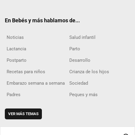
ter
ebo
ube
agra
boar
ok
m
d
En Bebés y más hablamos de...
Noticias
Salud infantil
Lactancia
Parto
Postparto
Desarrollo
Recetas para niños
Crianza de los hijos
Embarazo semana a semana
Sociedad
Padres
Peques y más
VER MÁS TEMAS