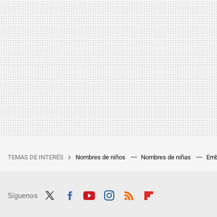
TEMAS DE INTERÉS
Nombres de niños
Nombres de niñas
Emb
Síguenos
Twit
Fac
Yout
Inst
RSS
Flip