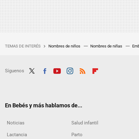
TEMAS DE INTERÉS
Nombres de niños
Nombres de niñas
Emb
Síguenos
Twit
Fac
Yout
Inst
RSS
Flip
ter
ebo
ube
agra
boar
ok
m
d
En Bebés y más hablamos de...
Noticias
Salud infantil
Lactancia
Parto