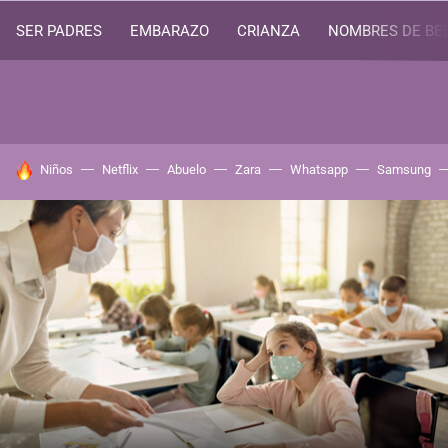
SER PADRES
EMBARAZO
CRIANZA
NOMBRES DE BE
HOY SE HABLA DE
Niños
Netflix
Abuelo
Zara
Whatsapp
Samsung