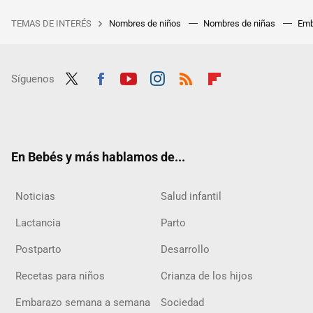
TEMAS DE INTERÉS
Nombres de niños
Nombres de niñas
Emb
Síguenos
Twit
Fac
Yout
Inst
RSS
Flip
ter
ebo
ube
agra
boar
ok
m
d
En Bebés y más hablamos de...
Noticias
Salud infantil
Lactancia
Parto
Postparto
Desarrollo
Recetas para niños
Crianza de los hijos
Embarazo semana a semana
Sociedad