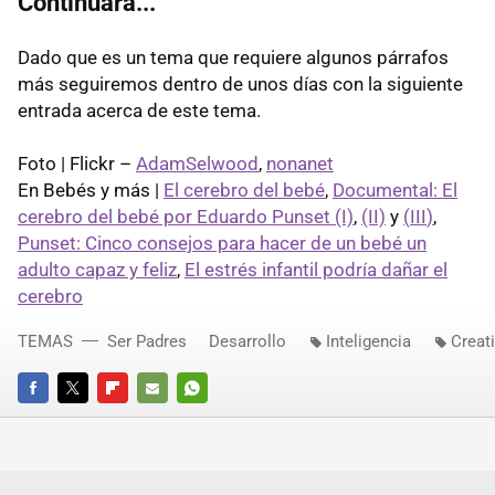
Continuará...
Dado que es un tema que requiere algunos párrafos
más seguiremos dentro de unos días con la siguiente
entrada acerca de este tema.
Foto | Flickr –
AdamSelwood
,
nonanet
En Bebés y más |
El cerebro del bebé
,
Documental: El
cerebro del bebé por Eduardo Punset (I)
,
(II)
y
(
III
)
,
Punset: Cinco consejos para hacer de un bebé un
adulto capaz y feliz
,
El estrés infantil podría dañar el
cerebro
TEMAS
Ser Padres
Desarrollo
Inteligencia
Creat
FACEBOOK
TWITTER
FLIPBOARD
E-
WHATSAPP
MAIL