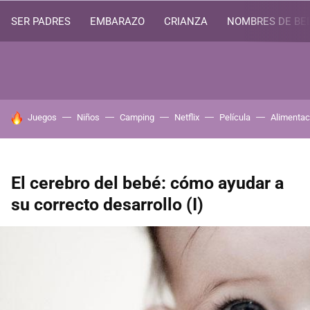
SER PADRES
EMBARAZO
CRIANZA
NOMBRES DE BE
HOY SE HABLA DE
Juegos
Niños
Camping
Netflix
Película
Alimentac
El cerebro del bebé: cómo ayudar a
su correcto desarrollo (I)