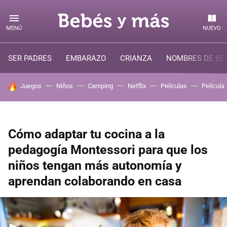
MENÚ
NUEVO
SER PADRES
EMBARAZO
CRIANZA
NOMBRES DE BE
HOY SE HABLA DE
Juegos
Niños
Camping
Netflix
Películas
Película
Cómo adaptar tu cocina a la
pedagogía Montessori para que los
niños tengan más autonomía y
aprendan colaborando en casa