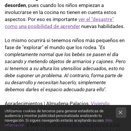
desorden
, pues cuando los niños empiezan a
involucrarse en la cocina no tienen en cuenta estos
aspectos. Por eso es importante
ver el "desastre"
como una posibilidad de aprender
nuevas habilidades.
Lo mismo ocurrirá si tenemos niños más pequeños en
fase de "explorar" el mundo que los rodea. "
Es
completamente normal que los bebés se pasen el día
sacando y metiendo objetos de armarios y cajones. Pero
si tenemos a su altura los utensilios adecuados, esto no
debe suponer un problema. Al contrario, forma parte de
su desarrollo y necesitan hacerlo; simplemente
debemos darles el espacio adecuado para ello".
Agradecimientos | Almudena Palacios,
Viviendo
Montessori
Utilizamos cookies de terceros para generar estadísticas de
audiencia y mostrar publicidad personalizada analizando tu
navegación. Si sigues navegando estarás aceptando su uso.
Más
En Bebés y Más |
Hacer tareas en casa prepara a los
información