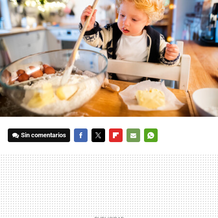
Sin comentarios
FACEBOOK
TWITTER
FLIPBOARD
E-
WHATSAPP
MAIL