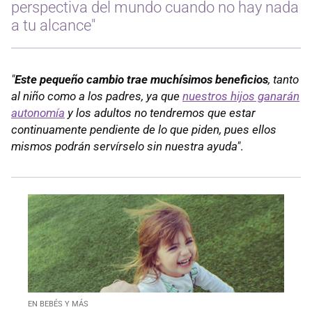
perspectiva del mundo cuando no hay nada
a tu alcance"
"
Este pequeño cambio trae muchísimos beneficios
, tanto
al niño como a los padres, ya que
nuestros hijos ganarán
autonomía
y los adultos no tendremos que estar
continuamente pendiente de lo que piden, pues ellos
mismos podrán servírselo sin nuestra ayuda"
.
EN BEBÉS Y MÁS