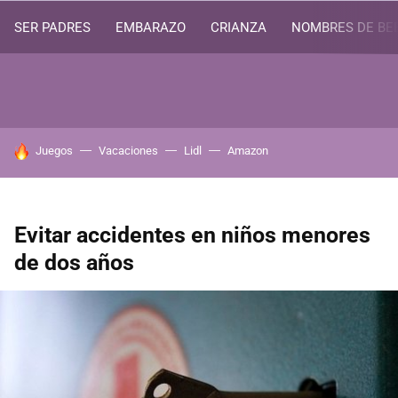
SER PADRES
EMBARAZO
CRIANZA
NOMBRES DE BE
HOY SE HABLA DE
Juegos
Vacaciones
Lidl
Amazon
Evitar accidentes en niños menores
de dos años