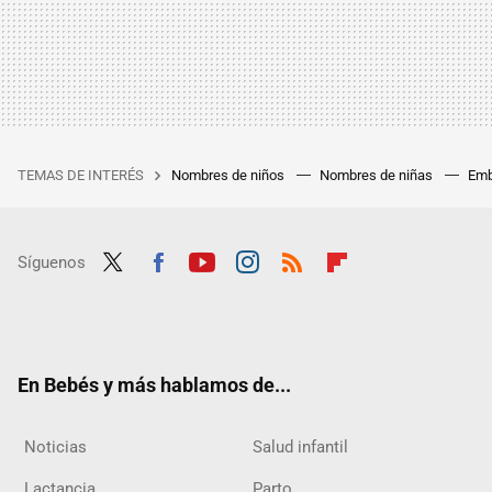
TEMAS DE INTERÉS
Nombres de niños
Nombres de niñas
Emb
Síguenos
Twit
Fac
Yout
Inst
RSS
Flip
ter
ebo
ube
agra
boar
ok
m
d
En Bebés y más hablamos de...
Noticias
Salud infantil
Lactancia
Parto