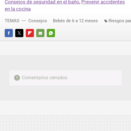
Consejos de seguridad en el baño
,
Prevenir accidentes
en la cocina
TEMAS
Consejos
Bebés de 6 a 12 meses
Riesgos pa
FACEBOOK
TWITTER
FLIPBOARD
E-
WHATSAPP
MAIL
Comentarios cerrados