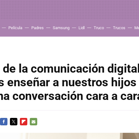
Película
Padres
Samsung
Lidl
Truco
Trucos
Me
a de la comunicación digit
enseñar a nuestros hijos 
a conversación cara a car
FACEBOOK
TWITTER
FLIPBOARD
E-
MAIL