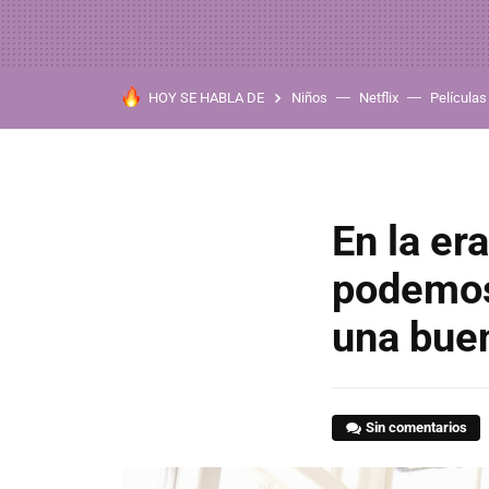
HOY SE HABLA DE
Niños
Netflix
Películas
En la er
podemos 
una buen
Sin comentarios