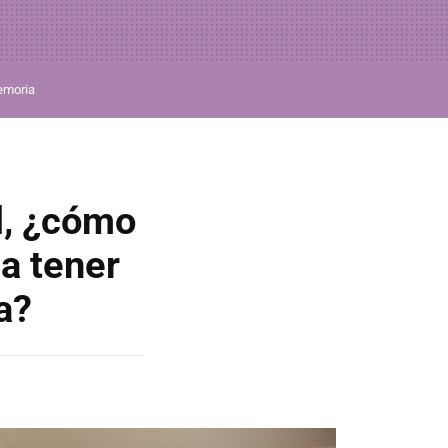
moria
al, ¿cómo
a tener
a?