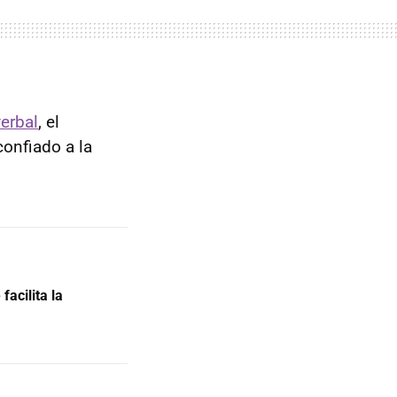
verbal
, el
confiado a la
facilita la