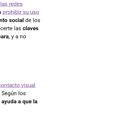
las redes
 a
prohibir su uso
nto social
de los
certe las
claves
cara
, y a no
contacto visual
. Según los
y
ayuda a que la