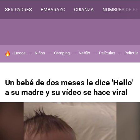
SER PADRES
EMBARAZO
CRIANZA
NOMBRES DE BE
HOY SE HABLA DE
Juegos
Niños
Camping
Netflix
Películas
Película
Un bebé de dos meses le dice 'Hello'
a su madre y su vídeo se hace viral