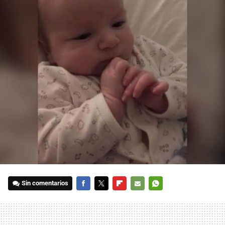
Sin comentarios
FACEBOOK
TWITTER
FLIPBOARD
E-
WHATSAPP
MAIL