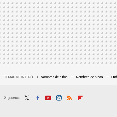
TEMAS DE INTERÉS
Nombres de niños
Nombres de niñas
Emb
Síguenos
Twit
Fac
Yout
Inst
RSS
Flip
ter
ebo
ube
agra
boar