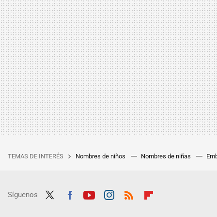
TEMAS DE INTERÉS
Nombres de niños
Nombres de niñas
Emb
Síguenos
Twit
Fac
Yout
Inst
RSS
Flip