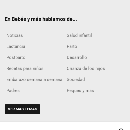
ter
ebo
ube
agra
boar
ok
m
d
En Bebés y más hablamos de...
Noticias
Salud infantil
Lactancia
Parto
Postparto
Desarrollo
Recetas para niños
Crianza de los hijos
Embarazo semana a semana
Sociedad
Padres
Peques y más
VER MÁS TEMAS