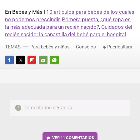
En Bebés y Más |
10 artículos para bebés de los cuales
no podemos prescindir
,
Primera puesta, ¿qué ropa es
la más adecuada para un recién nacido?
,
Cuidados del
recién nacido: la canastilla del bebé para el hospital
TEMAS
Para bebés y niños
Consejos
Puericultura
FACEBOOK
TWITTER
FLIPBOARD
E-
WHATSAPP
MAIL
Comentarios cerrados
VER
11 COMENTARIOS