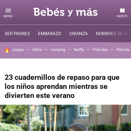
MENÚ
NUEVO
SER PADRES
EMBARAZO
CRIANZA
NOMBRES DE BE
HOY SE HABLA DE
Juegos
Niños
Camping
Netflix
Películas
Película
23 cuadernillos de repaso para que
los niños aprendan mientras se
divierten este verano