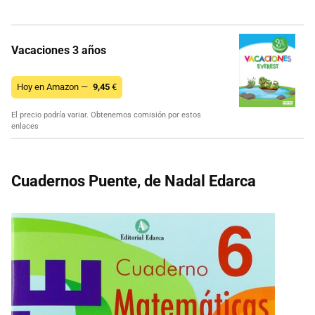
Vacaciones 3 años
Hoy en Amazon —
9,45
€
El precio podría variar. Obtenemos comisión por estos
enlaces
Cuadernos Puente, de Nadal Edarca