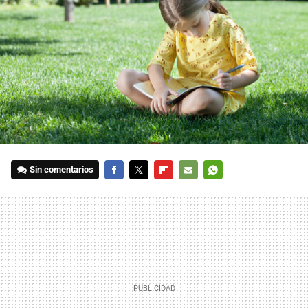
Sin comentarios
FACEBOOK
TWITTER
FLIPBOARD
E-
WHATSAPP
MAIL