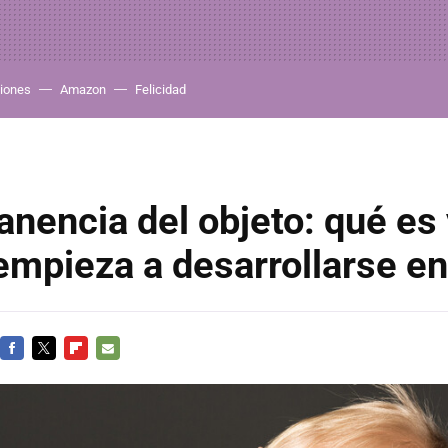
iones
Amazon
Felicidad
nencia del objeto: qué es 
mpieza a desarrollarse en
FACEBOOK
TWITTER
FLIPBOARD
E-
MAIL