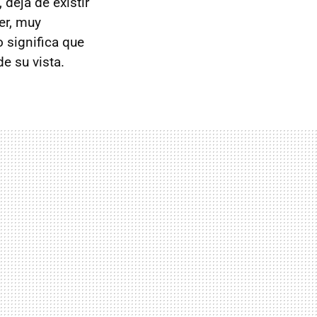
 deja de existir
er, muy
 significa que
e su vista.