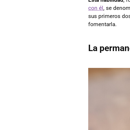
con él
, se deno
sus primeros do
fomentarla.
La permane