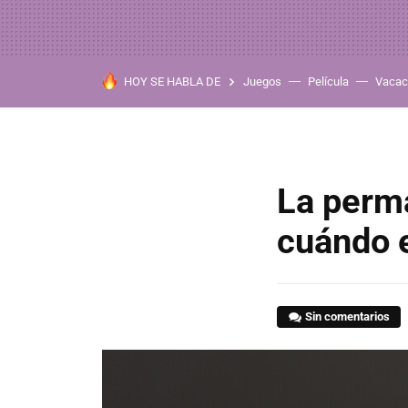
HOY SE HABLA DE
Juegos
Película
Vacac
La perma
cuándo e
Sin comentarios