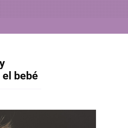
y
 el bebé