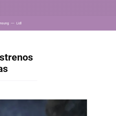
msung
Lidl
strenos
as