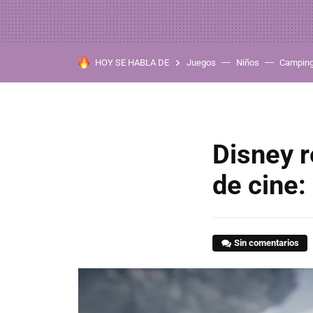
HOY SE HABLA DE
Juegos
Niños
Campin
Disney 
de cine:
Sin comentarios