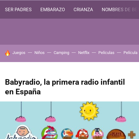
SER PADRES
EMBARAZO
CRIANZA
NOMBRES DE BE
HOY SE HABLA DE
Juegos
Niños
Camping
Netflix
Películas
Película
Babyradio, la primera radio infantil
en España