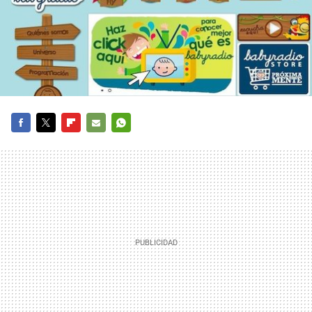
FACEBOOK
TWITTER
FLIPBOARD
E-
WHATSAPP
MAIL