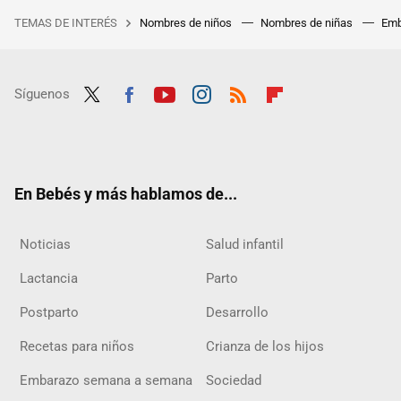
TEMAS DE INTERÉS
Nombres de niños
Nombres de niñas
Emb
Síguenos
Twit
Fac
Yout
Inst
RSS
Flip
ter
ebo
ube
agra
boar
ok
m
d
En Bebés y más hablamos de...
Noticias
Salud infantil
Lactancia
Parto
Postparto
Desarrollo
Recetas para niños
Crianza de los hijos
Embarazo semana a semana
Sociedad