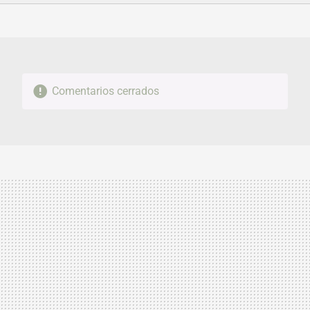
FACEBOOK
TWITTER
FLIPBOARD
E-
WHATSAPP
MAIL
Comentarios cerrados