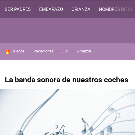
SER PADRES
EMBARAZO
CRIANZA
NOMBRES DE BE
HOY SE HABLA DE
Juegos
Vacaciones
Lidl
Amazon
La banda sonora de nuestros coches