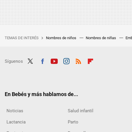
TEMAS DE INTERÉS
Nombres de niños
Nombres de niñas
Emb
Síguenos
Twit
Fac
Yout
Inst
RSS
Flip
ter
ebo
ube
agra
boar
ok
m
d
En Bebés y más hablamos de...
Noticias
Salud infantil
Lactancia
Parto