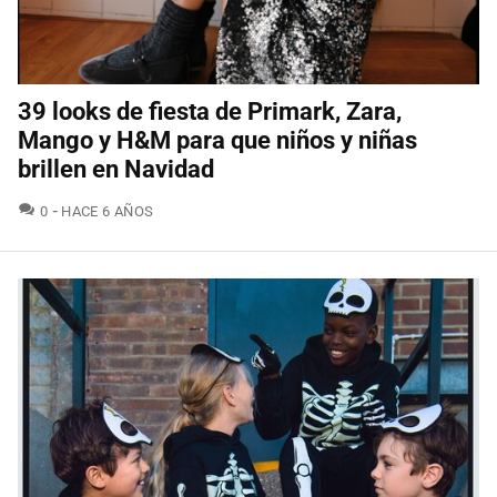
39 looks de fiesta de Primark, Zara,
Mango y H&M para que niños y niñas
brillen en Navidad
COMENTARIOS
0
HACE 6 AÑOS