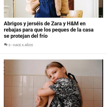
Abrigos y jerséis de Zara y H&M en
rebajas para que los peques de la casa
se protejan del frío
COMENTARIOS
0
HACE 6 AÑOS