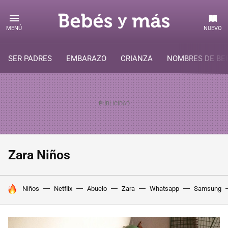
MENÚ
NUEVO
SER PADRES
EMBARAZO
CRIANZA
NOMBRES DE BE
Zara Niños
HOY SE HABLA DE
Niños
Netflix
Abuelo
Zara
Whatsapp
Samsung