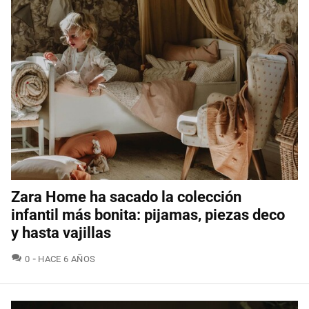
Zara Home ha sacado la colección
infantil más bonita: pijamas, piezas deco
y hasta vajillas
COMENTARIOS
0
HACE 6 AÑOS