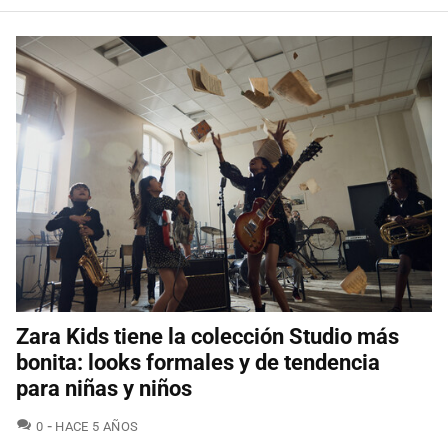
Zara Kids tiene la colección Studio más
bonita: looks formales y de tendencia
para niñas y niños
COMENTARIOS
0
HACE 5 AÑOS