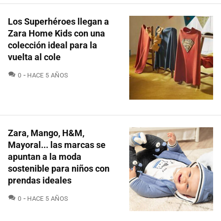
Los Superhéroes llegan a
Zara Home Kids con una
colección ideal para la
vuelta al cole
COMENTARIOS
0
HACE 5 AÑOS
Zara, Mango, H&M,
Mayoral... las marcas se
apuntan a la moda
sostenible para niños con
prendas ideales
COMENTARIOS
0
HACE 5 AÑOS