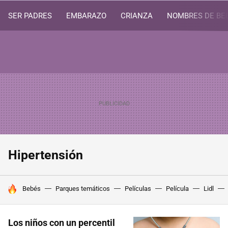
SER PADRES
EMBARAZO
CRIANZA
NOMBRES DE BE
Hipertensión
HOY SE HABLA DE
Bebés
Parques temáticos
Películas
Película
Lidl
Los niños con un percentil