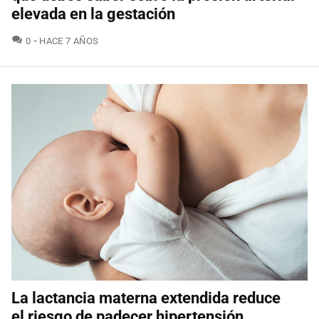
elevada en la gestación
COMENTARIOS
0
HACE 7 AÑOS
La lactancia materna extendida reduce
el riesgo de padecer hipertensión