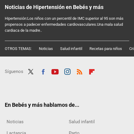
Noticias de Hipertensión en Bebés y más
Hipertensión:Los niños con un percentil de IMC superior al 95 son más
propensos a padecer enfermedades cardiovasculares.Una mala salud
cardiaca de la madre..
OTROS TEMAS:
Noticias
Salud infantil
Recetas para niños
Cr
Síguenos
Twit
Fac
Yout
Inst
RSS
Flip
ter
ebo
ube
agra
boar
ok
m
d
En Bebés y más hablamos de...
Noticias
Salud infantil
Lactancia
Parto