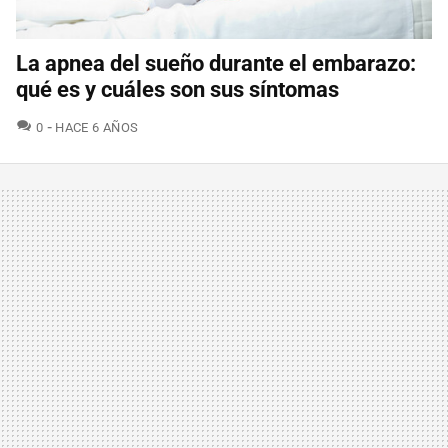
La apnea del sueño durante el embarazo:
qué es y cuáles son sus síntomas
COMENTARIOS
0
HACE 6 AÑOS