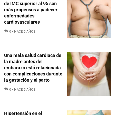
de IMC superior al 95 son
más propensos a padecer
enfermedades
cardiovasculares
COMENTARIOS
0
HACE 5 AÑOS
Una mala salud cardiaca de
la madre antes del
embarazo está relacionada
con complicaciones durante
la gestación y el parto
COMENTARIOS
0
HACE 5 AÑOS
Hipertensión en el