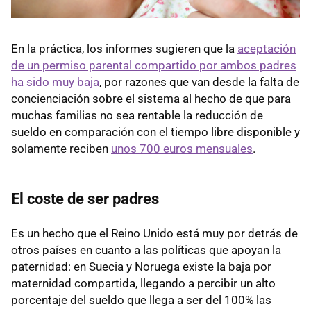
En la práctica, los informes sugieren que la
aceptación
de un permiso parental compartido por ambos padres
ha sido muy baja
, por razones que van desde la falta de
concienciación sobre el sistema al hecho de que para
muchas familias no sea rentable la reducción de
sueldo en comparación con el tiempo libre disponible y
solamente reciben
unos 700 euros mensuales
.
El coste de ser padres
Es un hecho que el Reino Unido está muy por detrás de
otros países en cuanto a las políticas que apoyan la
paternidad: en Suecia y Noruega existe la baja por
maternidad compartida, llegando a percibir un alto
porcentaje del sueldo que llega a ser del 100% las