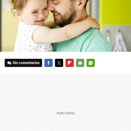
Sin comentarios
FACEBOOK
TWITTER
FLIPBOARD
E-
WHATSAPP
MAIL