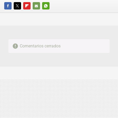
FACEBOOK
TWITTER
FLIPBOARD
E-
WHATSAPP
MAIL
Comentarios cerrados