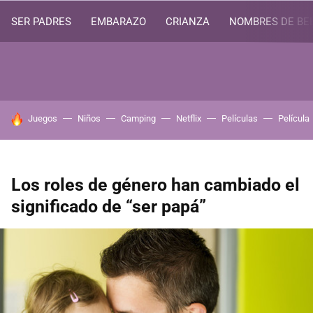
SER PADRES
EMBARAZO
CRIANZA
NOMBRES DE BE
HOY SE HABLA DE
Juegos
Niños
Camping
Netflix
Películas
Película
Los roles de género han cambiado el
significado de “ser papá”