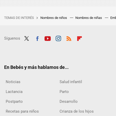
TEMAS DE INTERÉS
Nombres de niños
Nombres de niñas
Emb
Síguenos
Twit
Fac
Yout
Inst
RSS
Flip
ter
ebo
ube
agra
boar
ok
m
d
En Bebés y más hablamos de...
Noticias
Salud infantil
Lactancia
Parto
Postparto
Desarrollo
Recetas para niños
Crianza de los hijos