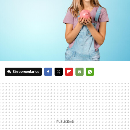
Sin comentarios
FACEBOOK
TWITTER
FLIPBOARD
E-
WHATSAPP
MAIL