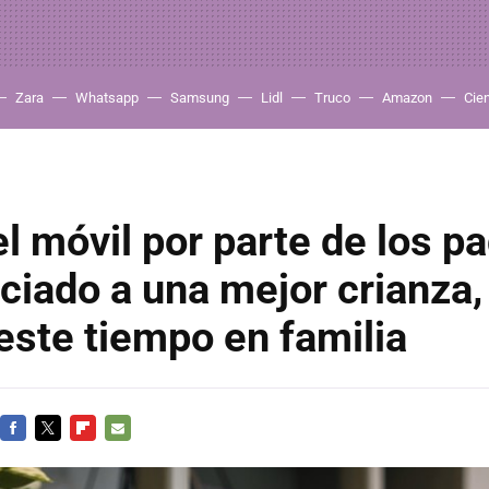
Zara
Whatsapp
Samsung
Lidl
Truco
Amazon
Cie
el móvil por parte de los p
ciado a una mejor crianza
este tiempo en familia
FACEBOOK
TWITTER
FLIPBOARD
E-
MAIL