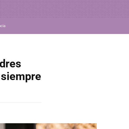
ncia
adres
, siempre