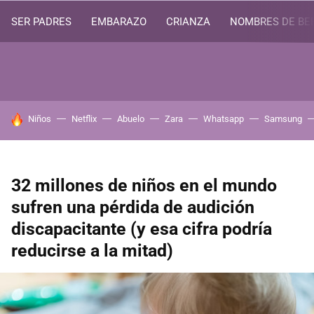
SER PADRES
EMBARAZO
CRIANZA
NOMBRES DE BE
HOY SE HABLA DE
Niños
Netflix
Abuelo
Zara
Whatsapp
Samsung
32 millones de niños en el mundo
sufren una pérdida de audición
discapacitante (y esa cifra podría
reducirse a la mitad)