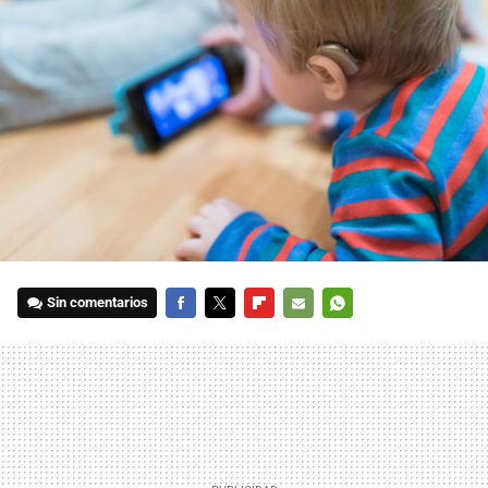
Sin comentarios
FACEBOOK
TWITTER
FLIPBOARD
E-
WHATSAPP
MAIL