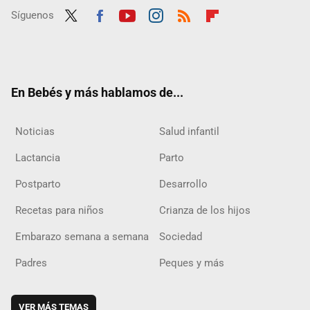
Síguenos
Twit
Fac
Yout
Inst
RSS
Flip
ter
ebo
ube
agra
boar
ok
m
d
En Bebés y más hablamos de...
Noticias
Salud infantil
Lactancia
Parto
Postparto
Desarrollo
Recetas para niños
Crianza de los hijos
Embarazo semana a semana
Sociedad
Padres
Peques y más
VER MÁS TEMAS