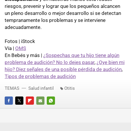
riesgos, prevenir y lograr que los pequeños alcancen
un pleno desarrollo o mejor desarrollo si se detectan
tempranamente los problemas y se interviene
adecuadamente.
Fotos | iStock
Vía |
OMS
En Bebés y más |
¿Sospechas que tu hijo tiene algún
problema de audición? No lo dejes pasar
,
¿Oye bien mi
hijo? Diez señales de una posible pérdida de audición
,
Tipos de problemas de audición
TEMAS
Salud infantil
Otitis
FACEBOOK
TWITTER
FLIPBOARD
E-
WHATSAPP
MAIL