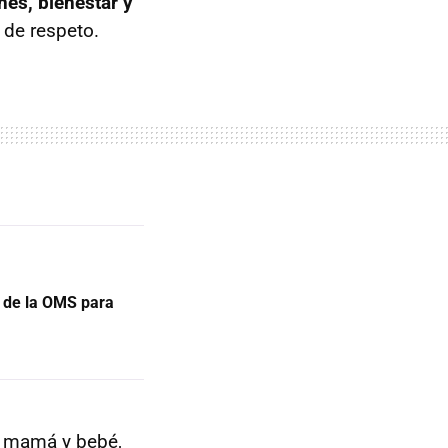
ones, bienestar y
 de respeto.
 de la OMS para
ra mamá y bebé,