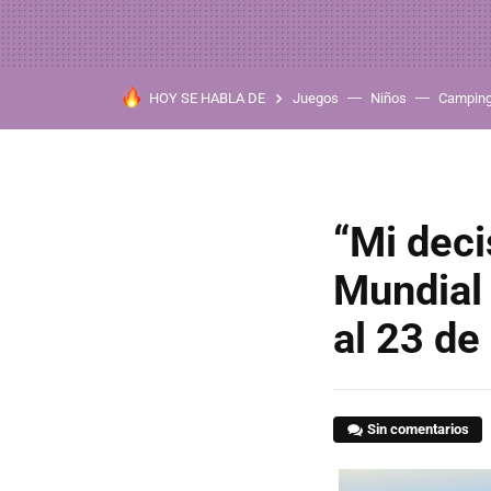
HOY SE HABLA DE
Juegos
Niños
Campin
“Mi deci
Mundial 
al 23 d
Sin comentarios