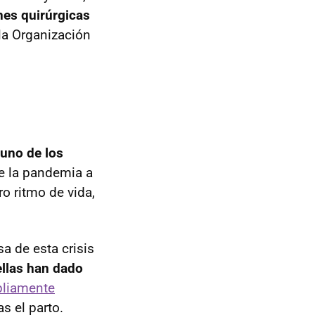
ones quirúrgicas
la Organización
 uno de los
e la pandemia a
o ritmo de vida,
a de esta crisis
llas han dado
pliamente
s el parto.