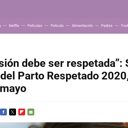
g
Netflix
Películas
Película
Alimentación
Padres
You
sión debe ser respetada”
del Parto Respetado 2020,
e mayo
FACEBOOK
TWITTER
FLIPBOARD
E-
MAIL