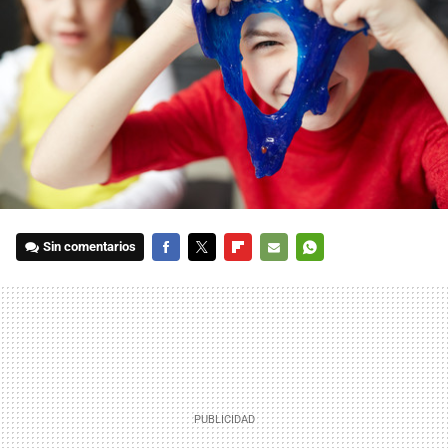
Sin comentarios
FACEBOOK
TWITTER
FLIPBOARD
E-
WHATSAPP
MAIL