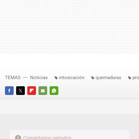
TEMAS
Noticias
intoxicación
quemaduras
pr
FACEBOOK
TWITTER
FLIPBOARD
E-
WHATSAPP
MAIL
Comentarios cerrados