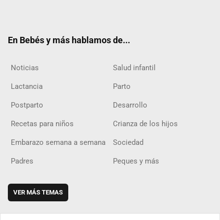
ter
ebo
ube
agra
boar
ok
m
d
En Bebés y más hablamos de...
Noticias
Salud infantil
Lactancia
Parto
Postparto
Desarrollo
Recetas para niños
Crianza de los hijos
Embarazo semana a semana
Sociedad
Padres
Peques y más
VER MÁS TEMAS