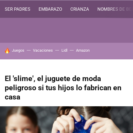
SER PADRES
EMBARAZO
CRIANZA
NOMBRES DE BE
HOY SE HABLA DE
Juegos
Vacaciones
Lidl
Amazon
El 'slime', el juguete de moda
peligroso si tus hijos lo fabrican en
casa