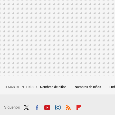
TEMAS DE INTERÉS
Nombres de niños
Nombres de niñas
Emb
Síguenos
Twit
Fac
Yout
Inst
RSS
Flip