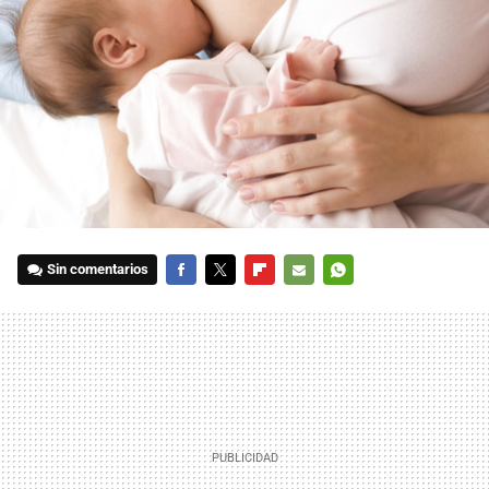
Sin comentarios
FACEBOOK
TWITTER
FLIPBOARD
E-
WHATSAPP
MAIL