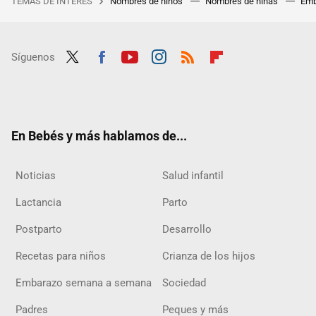
TEMAS DE INTERÉS
Nombres de niños
Nombres de niñas
Emb
Síguenos
Twit
Fac
Yout
Inst
RSS
Flip
ter
ebo
ube
agra
boar
ok
m
d
En Bebés y más hablamos de...
Noticias
Salud infantil
Lactancia
Parto
Postparto
Desarrollo
Recetas para niños
Crianza de los hijos
Embarazo semana a semana
Sociedad
Padres
Peques y más