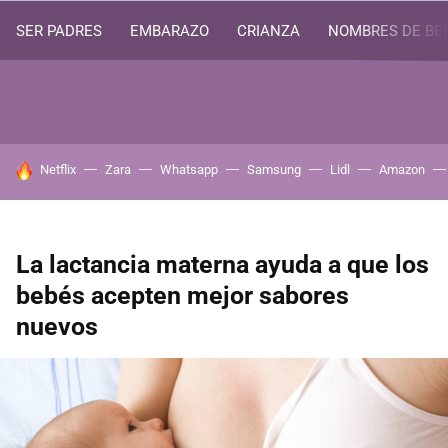
SER PADRES
EMBARAZO
CRIANZA
NOMBRES DE BE
HOY SE HABLA DE
Netflix
Zara
Whatsapp
Samsung
Lidl
Amazon
La lactancia materna ayuda a que los
bebés acepten mejor sabores
nuevos