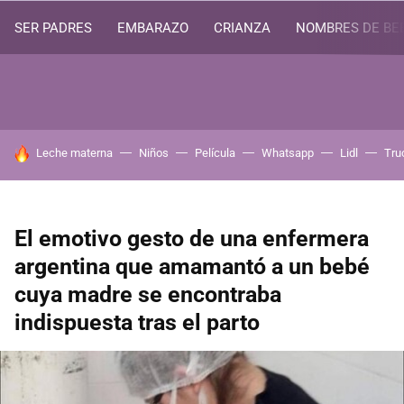
SER PADRES
EMBARAZO
CRIANZA
NOMBRES DE BE
HOY SE HABLA DE
Leche materna
Niños
Película
Whatsapp
Lidl
Tru
El emotivo gesto de una enfermera
argentina que amamantó a un bebé
cuya madre se encontraba
indispuesta tras el parto