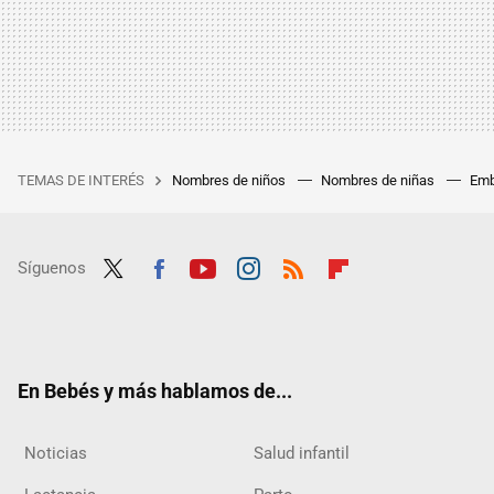
TEMAS DE INTERÉS
Nombres de niños
Nombres de niñas
Emb
Síguenos
Twit
Fac
Yout
Inst
RSS
Flip
ter
ebo
ube
agra
boar
ok
m
d
En Bebés y más hablamos de...
Noticias
Salud infantil