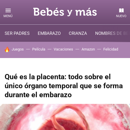
MENÚ
NUEVO
SER PADRES
EMBARAZO
CRIANZA
NOMBRES DE BE
HOY SE HABLA DE
Juegos
Película
Vacaciones
Amazon
Felicidad
Qué es la placenta: todo sobre el
único órgano temporal que se forma
durante el embarazo