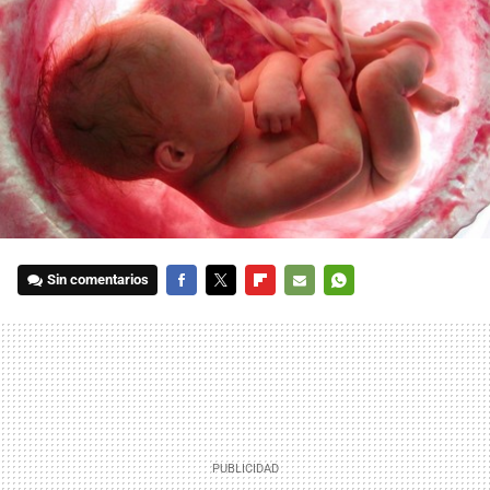
Sin comentarios
FACEBOOK
TWITTER
FLIPBOARD
E-
WHATSAPP
MAIL