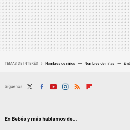
TEMAS DE INTERÉS
Nombres de niños
Nombres de niñas
Emb
Síguenos
Twit
Fac
Yout
Inst
RSS
Flip
ter
ebo
ube
agra
boar
ok
m
d
En Bebés y más hablamos de...