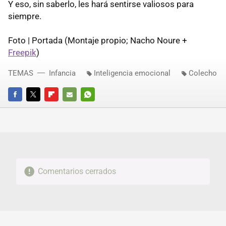
Y eso, sin saberlo, les hará sentirse valiosos para
siempre.
Foto | Portada (Montaje propio; Nacho Noure +
Freepik
)
TEMAS
Infancia
Inteligencia emocional
Colecho
FACEBOOK
TWITTER
FLIPBOARD
E-
WHATSAPP
MAIL
Comentarios cerrados