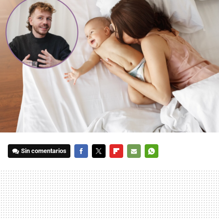
Sin comentarios
FACEBOOK
TWITTER
FLIPBOARD
E-
WHATSAPP
MAIL