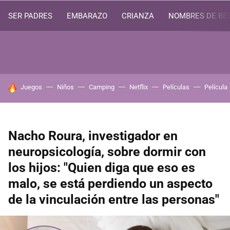
SER PADRES
EMBARAZO
CRIANZA
NOMBRES DE BE
HOY SE HABLA DE
Juegos
Niños
Camping
Netflix
Películas
Película
Nacho Roura, investigador en
neuropsicología, sobre dormir con
los hijos: "Quien diga que eso es
malo, se está perdiendo un aspecto
de la vinculación entre las personas"