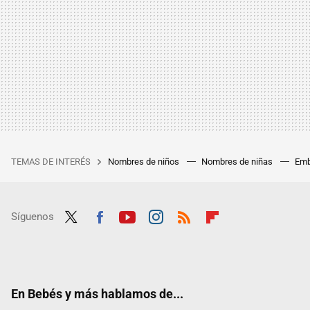
TEMAS DE INTERÉS
Nombres de niños
Nombres de niñas
Emb
Síguenos
Twit
Fac
Yout
Inst
RSS
Flip
ter
ebo
ube
agra
boar
ok
m
d
En Bebés y más hablamos de...