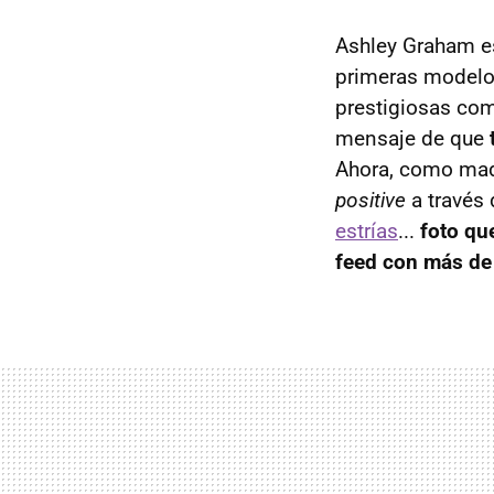
Ashley Graham es
primeras modelos
prestigiosas c
mensaje de que
Ahora, como madr
positive
a través 
estrías
...
foto qu
feed con más de 