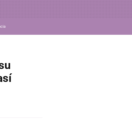
ncia
su
así