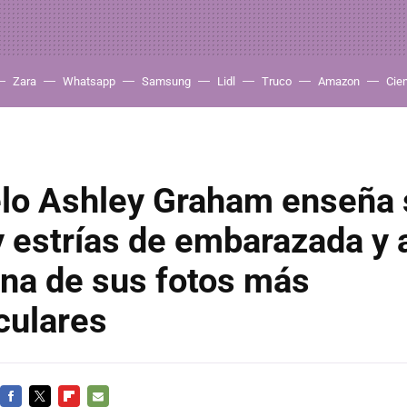
Zara
Whatsapp
Samsung
Lidl
Truco
Amazon
Cie
lo Ashley Graham enseña 
y estrías de embarazada y 
una de sus fotos más
culares