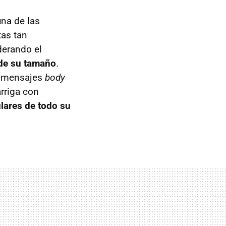
una de las
tas tan
erando el
 de su tamaño
.
o mensajes
body
rriga con
ulares de todo su