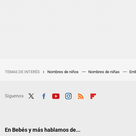
TEMAS DE INTERÉS
Nombres de niños
Nombres de niñas
Emb
Síguenos
Twit
Fac
Yout
Inst
RSS
Flip
ter
ebo
ube
agra
boar
ok
m
d
En Bebés y más hablamos de...