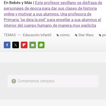
En Bebés y Más |
Este profesor sevillano se disfraza de
personajes de época para dar sus clases de historia
online y motivar a sus alumnos
,
Una profesora de
Primaria "se deja la piel" para enseñar a sus alumnos el
interior del cuerpo humano de manera muy explícita
TEMAS
Educación Infantil
cómic
Star Wars
pr
FACEBOOK
TWITTER
FLIPBOARD
E-
WHATSAPP
MAIL
Comentarios cerrados