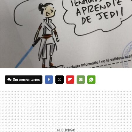
Sin comentarios
FACEBOOK
TWITTER
FLIPBOARD
E-
WHATSAPP
MAIL