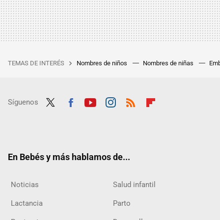
TEMAS DE INTERÉS
Nombres de niños
Nombres de niñas
Emb
Síguenos
Twit
Fac
Yout
Inst
RSS
Flip
ter
ebo
ube
agra
boar
ok
m
d
En Bebés y más hablamos de...
Noticias
Salud infantil
Lactancia
Parto