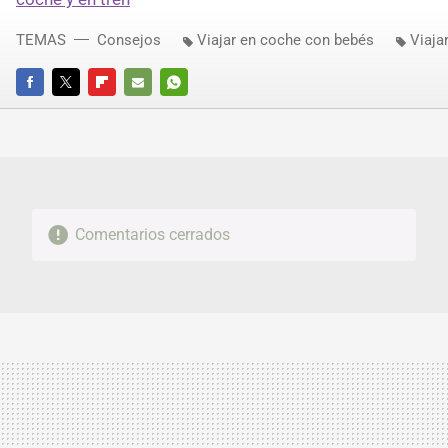
TEMAS
Consejos
Viajar en coche con bebés
Viaja
FACEBOOK
TWITTER
FLIPBOARD
E-
WHATSAPP
MAIL
Comentarios cerrados