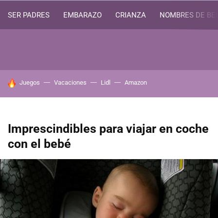
SER PADRES
EMBARAZO
CRIANZA
NOMBRES DE BE
HOY SE HABLA DE
Juegos
Vacaciones
Lidl
Amazon
Imprescindibles para viajar en coche
con el bebé