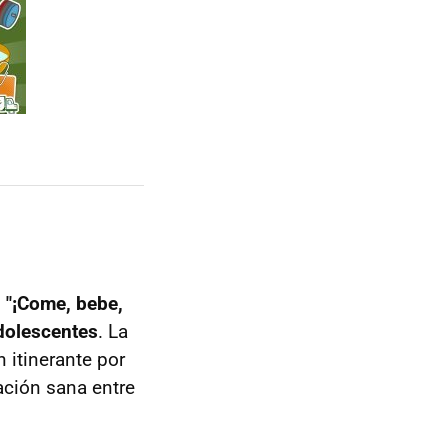
,
"¡Come, bebe,
adolescentes
. La
itinerante por
ación sana entre