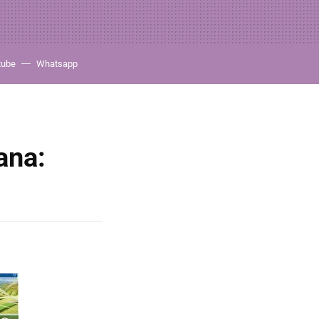
tube
Whatsapp
ana: