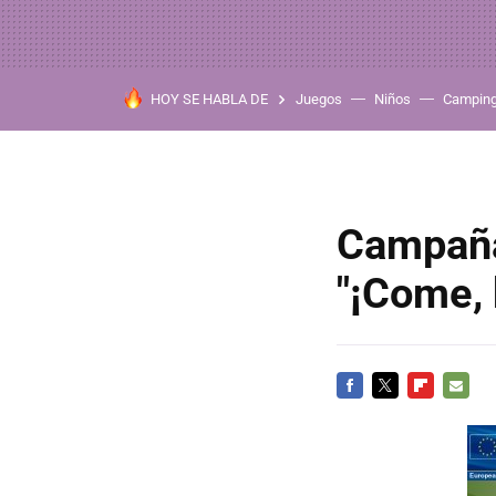
HOY SE HABLA DE
Juegos
Niños
Campin
Campaña
"¡Come, 
FACEBOOK
TWITTER
FLIPBOARD
E-
MAIL