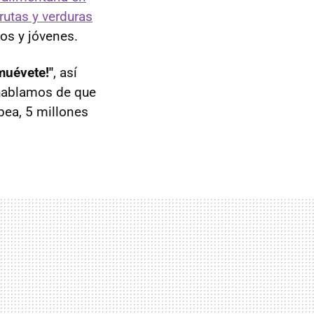
frutas y verduras
os y jóvenes.
muévete!"
, así
 hablamos de que
pea, 5 millones