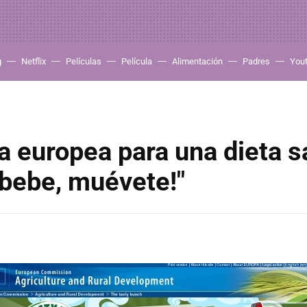
g
Netflix
Películas
Película
Alimentación
Padres
You
 europea para una dieta s
bebe, muévete!"