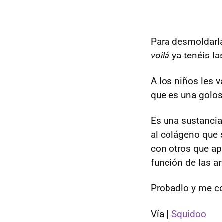
Para desmoldarla
voilá
ya tenéis la
A los niños les 
que es una golosi
Es una sustancia
al colágeno que 
con otros que ap
función de las a
Probadlo y me co
Vía |
Squidoo