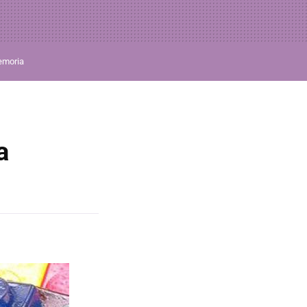
moria
a