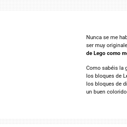
Nunca se me hab
ser muy original
de Lego como mo
Como sabéis la g
los bloques de L
los bloques de d
un buen colorido