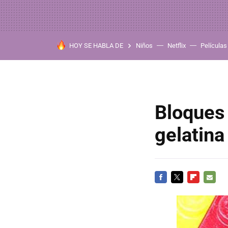
HOY SE HABLA DE
Niños
Netflix
Películas
Bloques
gelatina
FACEBOOK
TWITTER
FLIPBOARD
E-
MAIL