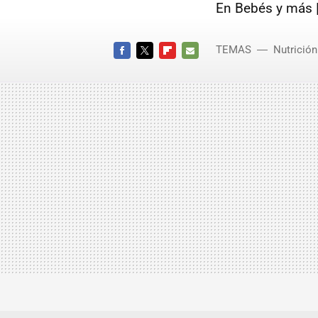
En Bebés y más 
TEMAS
Nutrición 
FACEBOOK
TWITTER
FLIPBOARD
E-
MAIL