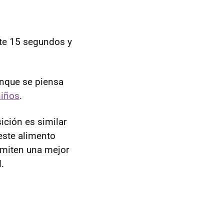
nte 15 segundos y
unque se piensa
niños
.
ición es similar
este alimento
rmiten una mejor
.