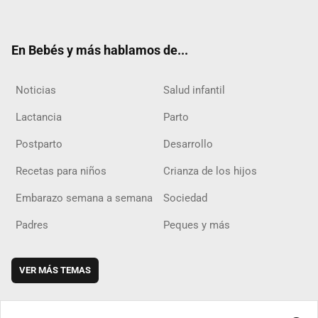
ter
ebo
ube
agra
boar
ok
m
d
En Bebés y más hablamos de...
Noticias
Salud infantil
Lactancia
Parto
Postparto
Desarrollo
Recetas para niños
Crianza de los hijos
Embarazo semana a semana
Sociedad
Padres
Peques y más
VER MÁS TEMAS