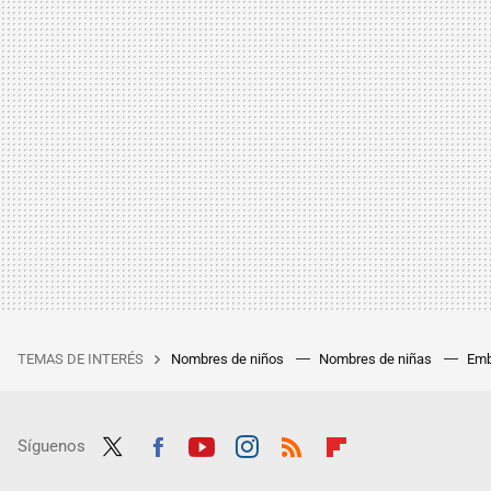
TEMAS DE INTERÉS
Nombres de niños
Nombres de niñas
Emb
Síguenos
Twit
Fac
Yout
Inst
RSS
Flip