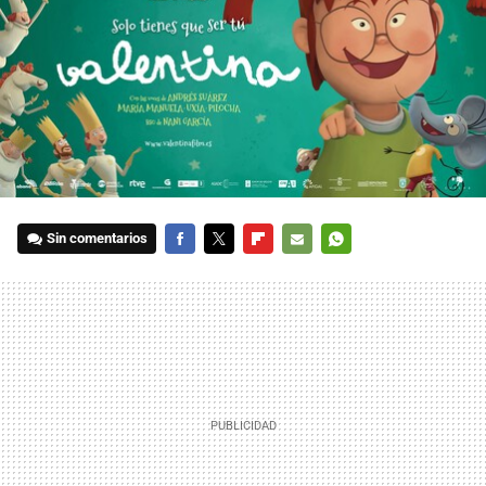
Sin comentarios
FACEBOOK
TWITTER
FLIPBOARD
E-
WHATSAPP
MAIL