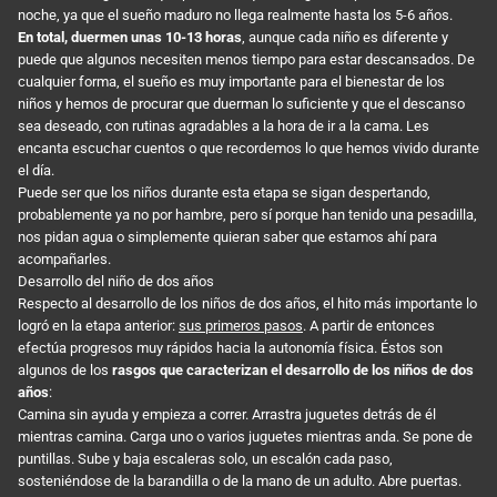
noche, ya que el sueño maduro no llega realmente hasta los 5-6 años.
En total, duermen unas 10-13 horas
, aunque cada niño es diferente y
puede que algunos necesiten menos tiempo para estar descansados. De
cualquier forma, el sueño es muy importante para el bienestar de los
niños y hemos de procurar que duerman lo suficiente y que el descanso
sea deseado, con rutinas agradables a la hora de ir a la cama. Les
encanta escuchar cuentos o que recordemos lo que hemos vivido durante
el día.
Puede ser que los niños durante esta etapa se sigan despertando,
probablemente ya no por hambre, pero sí porque han tenido una pesadilla,
nos pidan agua o simplemente quieran saber que estamos ahí para
acompañarles.
Desarrollo del niño de dos años
Respecto al desarrollo de los niños de dos años, el hito más importante lo
logró en la etapa anterior:
sus primeros pasos
. A partir de entonces
efectúa progresos muy rápidos hacia la autonomía física. Éstos son
algunos de los
rasgos que caracterizan el desarrollo de los niños de dos
años
:
Camina sin ayuda y empieza a correr. Arrastra juguetes detrás de él
mientras camina. Carga uno o varios juguetes mientras anda. Se pone de
puntillas. Sube y baja escaleras solo, un escalón cada paso,
sosteniéndose de la barandilla o de la mano de un adulto. Abre puertas.