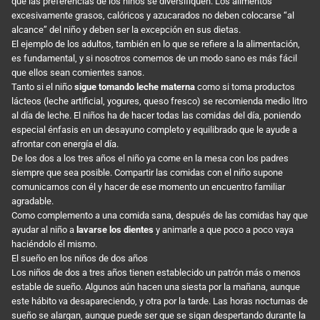
que las preferencias de los niños se diversifiquen. Los alimentos
excesivamente grasos, calóricos y azucarados no deben colocarse “al
alcance” del niño y deben ser la excepción en sus dietas.
El ejemplo de los adultos, también en lo que se refiere a la alimentación,
es fundamental, y si nosotros comemos de un modo sano es más fácil
que ellos sean comientes sanos.
Tanto si el niño
sigue tomando leche materna
como si toma productos
lácteos (leche artificial, yogures, queso fresco) se recomienda medio litro
al día de leche. El niños ha de hacer todas las comidas del día, poniendo
especial énfasis en un desayuno completo y equilibrado que le ayude a
afrontar con energía el día.
De los dos a los tres años el niño ya come en la mesa con los padres
siempre que sea posible. Compartir las comidas con el niño supone
comunicarnos con él y hacer de ese momento un encuentro familiar
agradable.
Como complemento a una comida sana, después de las comidas hay que
ayudar al niño a
lavarse los dientes
y animarle a que poco a poco vaya
haciéndolo él mismo.
El sueño en los niños de dos años
Los niños de dos a tres años tienen establecido un patrón más o menos
estable de sueño. Algunos aún hacen una siesta por la mañana, aunque
este hábito va desapareciendo, y otra por la tarde. Las horas nocturnas de
sueño se alargan, aunque puede ser que se sigan despertando durante la