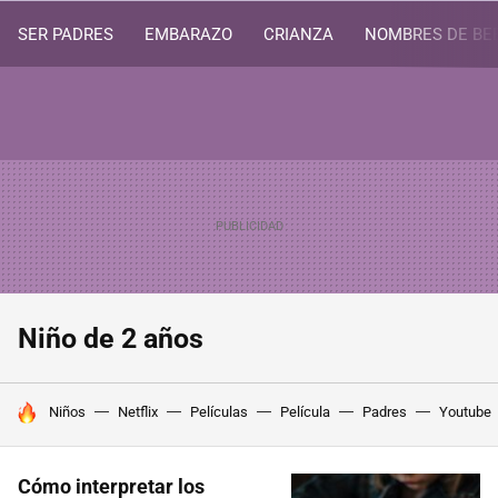
SER PADRES
EMBARAZO
CRIANZA
NOMBRES DE BE
Niño de 2 años
HOY SE HABLA DE
Niños
Netflix
Películas
Película
Padres
Youtube
Cómo interpretar los