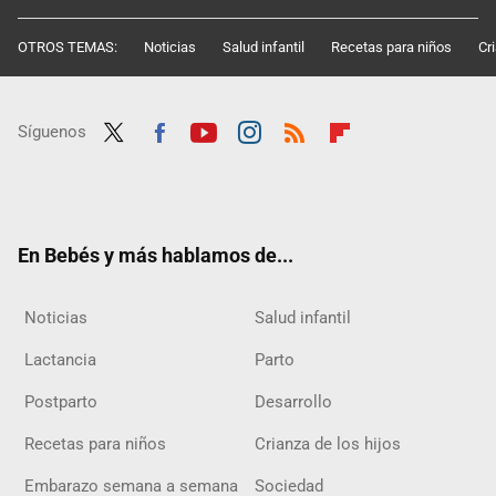
OTROS TEMAS:
Noticias
Salud infantil
Recetas para niños
Cr
Síguenos
Twit
Fac
Yout
Inst
RSS
Flip
ter
ebo
ube
agra
boar
ok
m
d
En Bebés y más hablamos de...
Noticias
Salud infantil
Lactancia
Parto
Postparto
Desarrollo
Recetas para niños
Crianza de los hijos
Embarazo semana a semana
Sociedad