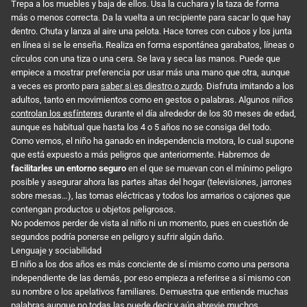
Trepa a los muebles y baja de ellos. Usa la cuchara y la taza de forma
más o menos correcta. Da la vuelta a un recipiente para sacar lo que hay
dentro. Chuta y lanza al aire una pelota. Hace torres con cubos y los junta
en línea si se le enseña. Realiza en forma espontánea garabatos, líneas o
círculos con una tiza o una cera. Se lava y seca las manos. Puede que
empiece a mostrar preferencia por usar más una mano que otra, aunque
a veces es pronto para
saber si es diestro o zurdo
. Disfruta imitando a los
adultos, tanto en movimientos como en gestos o palabras. Algunos niños
controlan los esfínteres
durante el día alrededor de los 30 meses de edad,
aunque es habitual que hasta los 4 o 5 años no se consiga del todo.
Como vemos, el niño ha ganado en independencia motora, lo cual supone
que está expuesto a más peligros que anteriormente. Habremos de
facilitarles un entorno seguro
en el que se muevan con el mínimo peligro
posible y asegurar ahora las partes altas del hogar (televisiones, jarrones
sobre mesas…), las tomas eléctricas y todos los armarios o cajones que
contengan productos u objetos peligrosos.
No podemos perder de vista al niño ni un momento, pues en cuestión de
segundos podría ponerse en peligro y sufrir algún daño.
Lenguaje y sociabilidad
El niño a los dos años es más conciente de sí mismo como una persona
independiente de las demás, por eso empieza a referirse a sí mismo con
su nombre o los apelativos familiares. Demuestra que entiende muchas
palabras aunque no todas las puede decir y aún abrevie muchos