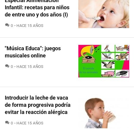
Especial Alimentación
Infantil: recetas para niños
de entre uno y dos años (I)
COMENTARIOS
0
HACE 15 AÑOS
"Música Educa": juegos
musicales online
COMENTARIOS
0
HACE 15 AÑOS
Introducir la leche de vaca
de forma progresiva podría
evitar la reacción alérgica
COMENTARIOS
0
HACE 15 AÑOS