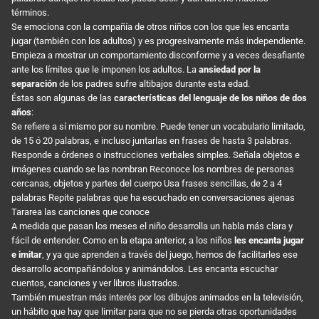
términos.
Se emociona con la compañía de otros niños con los que les encanta
jugar (también con los adultos) y es progresivamente más independiente.
Empieza a mostrar un comportamiento disconforme y a veces desafiante
ante los límites que le imponen los adultos. La
ansiedad por la
separación
de los padres sufre altibajos durante esta edad.
Éstas son algunas de las
características del lenguaje de los niños de dos
años
:
Se refiere a sí mismo por su nombre. Puede tener un vocabulario limitado,
de 15 ó 20 palabras, e incluso juntarlas en frases de hasta 3 palabras.
Responde a órdenes o instrucciones verbales simples. Señala objetos e
imágenes cuando se las nombran Reconoce los nombres de personas
cercanas, objetos y partes del cuerpo Usa frases sencillas, de 2 a 4
palabras Repite palabras que ha escuchado en conversaciones ajenas
Tararea las canciones que conoce
A medida que pasan los meses el niño desarrolla un habla más clara y
fácil de entender. Como en la etapa anterior, a los niños
les encanta jugar
e imitar
, y ya que aprenden a través del juego, hemos de facilitarles ese
desarrollo acompañándolos y animándolos. Les encanta escuchar
cuentos, canciones y ver libros ilustrados.
También muestran más interés por los dibujos animados en la televisión,
un hábito que hay que limitar para que no se pierda otras oportunidades