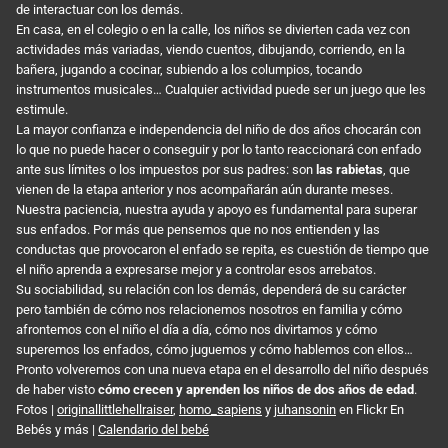
de interactuar con los demás.
En casa, en el colegio o en la calle, los niños se divierten cada vez con
actividades más variadas, viendo cuentos, dibujando, corriendo, en la
bañera, jugando a cocinar, subiendo a los columpios, tocando
instrumentos musicales… Cualquier actividad puede ser un juego que les
estimule.
La mayor confianza e independencia del niño de dos años chocarán con
lo que no puede hacer o conseguir y por lo tanto reaccionará con enfado
ante sus límites o los impuestos por sus padres: son
las rabietas
, que
vienen de la etapa anterior y nos acompañarán aún durante meses.
Nuestra paciencia, nuestra ayuda y apoyo es fundamental para superar
sus enfados. Por más que pensemos que no nos entienden y las
conductas que provocaron el enfado se repita, es cuestión de tiempo que
el niño aprenda a expresarse mejor y a controlar esos arrebatos.
Su sociabilidad, su relación con los demás, dependerá de su carácter
pero también de cómo nos relacionemos nosotros en familia y cómo
afrontemos con el niño el día a día, cómo nos divirtamos y cómo
superemos los enfados, cómo juguemos y cómo hablemos con ellos…
Pronto volveremos con una nueva etapa en el desarrollo del niño después
de haber visto
cómo crecen y aprenden los niños de dos años de edad
.
Fotos |
originallittlehellraiser
,
homo_sapiens
y
juhansonin
en Flickr En
Bebés y más |
Calendario del bebé