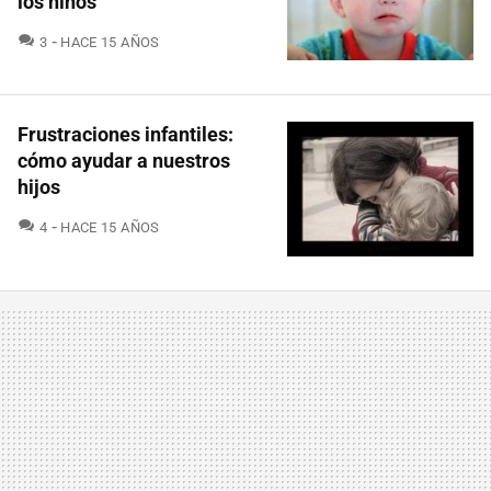
los niños
COMENTARIOS
3
HACE 15 AÑOS
Frustraciones infantiles:
cómo ayudar a nuestros
hijos
COMENTARIOS
4
HACE 15 AÑOS