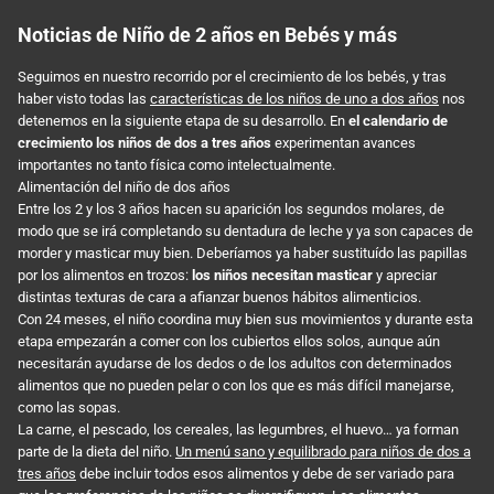
Noticias de Niño de 2 años en Bebés y más
Seguimos en nuestro recorrido por el crecimiento de los bebés, y tras
haber visto todas las
características de los niños de uno a dos años
nos
detenemos en la siguiente etapa de su desarrollo. En
el calendario de
crecimiento los niños de dos a tres años
experimentan avances
importantes no tanto física como intelectualmente.
Alimentación del niño de dos años
Entre los 2 y los 3 años hacen su aparición los segundos molares, de
modo que se irá completando su dentadura de leche y ya son capaces de
morder y masticar muy bien. Deberíamos ya haber sustituído las papillas
por los alimentos en trozos:
los niños necesitan masticar
y apreciar
distintas texturas de cara a afianzar buenos hábitos alimenticios.
Con 24 meses, el niño coordina muy bien sus movimientos y durante esta
etapa empezarán a comer con los cubiertos ellos solos, aunque aún
necesitarán ayudarse de los dedos o de los adultos con determinados
alimentos que no pueden pelar o con los que es más difícil manejarse,
como las sopas.
La carne, el pescado, los cereales, las legumbres, el huevo… ya forman
parte de la dieta del niño.
Un menú sano y equilibrado para niños de dos a
tres años
debe incluir todos esos alimentos y debe de ser variado para