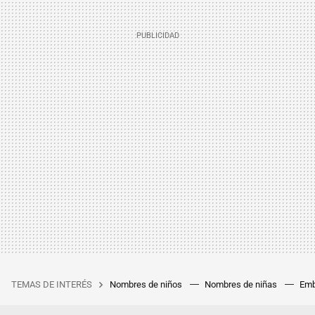
TEMAS DE INTERÉS
Nombres de niños
Nombres de niñas
Emb