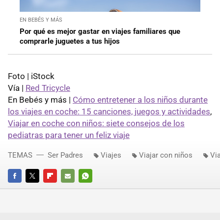
EN BEBÉS Y MÁS
Por qué es mejor gastar en viajes familiares que
comprarle juguetes a tus hijos
Foto | iStock
Vía |
Red Tricycle
En Bebés y más |
Cómo entretener a los niños durante
los viajes en coche: 15 canciones, juegos y actividades
,
Viajar en coche con niños: siete consejos de los
pediatras para tener un feliz viaje
TEMAS
Ser Padres
Viajes
Viajar con niños
Vi
FACEBOOK
TWITTER
FLIPBOARD
E-
WHATSAPP
MAIL