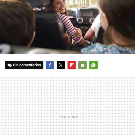
Sin comentarios
FACEBOOK
TWITTER
FLIPBOARD
E-
WHATSAPP
MAIL