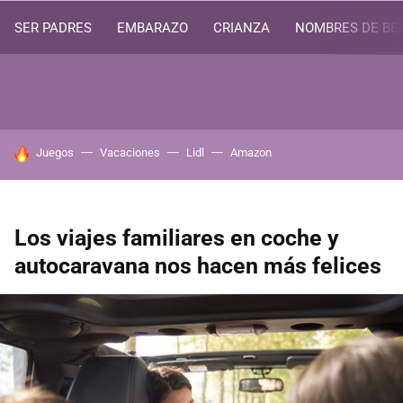
SER PADRES
EMBARAZO
CRIANZA
NOMBRES DE BE
HOY SE HABLA DE
Juegos
Vacaciones
Lidl
Amazon
Los viajes familiares en coche y
autocaravana nos hacen más felices