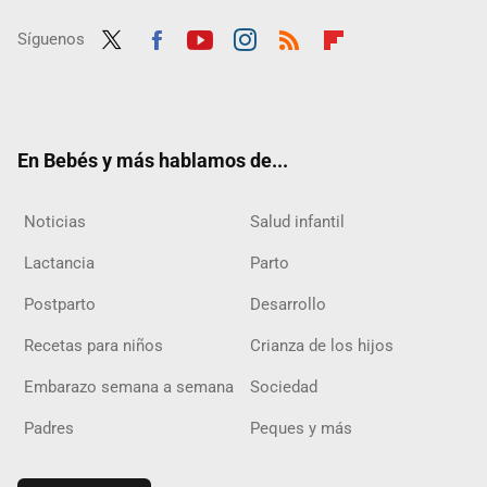
Síguenos
Twit
Fac
Yout
Inst
RSS
Flip
ter
ebo
ube
agra
boar
ok
m
d
En Bebés y más hablamos de...
Noticias
Salud infantil
Lactancia
Parto
Postparto
Desarrollo
Recetas para niños
Crianza de los hijos
Embarazo semana a semana
Sociedad
Padres
Peques y más