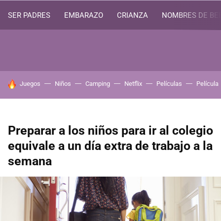
SER PADRES
EMBARAZO
CRIANZA
NOMBRES DE BE
HOY SE HABLA DE
Juegos
Niños
Camping
Netflix
Películas
Película
Preparar a los niños para ir al colegio
equivale a un día extra de trabajo a la
semana