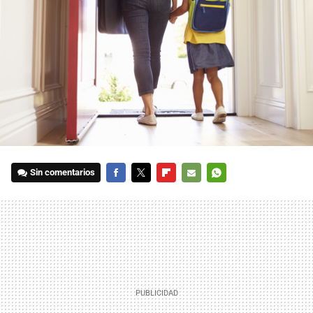
Sin comentarios
FACEBOOK
TWITTER
FLIPBOARD
E-
WHATSAPP
MAIL