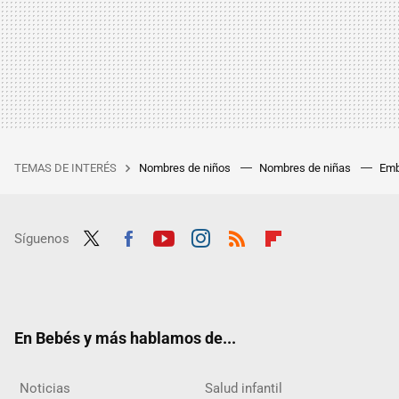
TEMAS DE INTERÉS
Nombres de niños
Nombres de niñas
Emb
Síguenos
Twit
Fac
Yout
Inst
RSS
Flip
ter
ebo
ube
agra
boar
ok
m
d
En Bebés y más hablamos de...
Noticias
Salud infantil