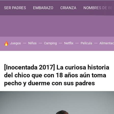
SER PADRES
EMBARAZO
CRIANZA
NOMBRES DE BE
HOY SE HABLA DE
Juegos
Niños
Camping
Netflix
Película
Alimentac
[Inocentada 2017] La curiosa historia
del chico que con 18 años aún toma
pecho y duerme con sus padres