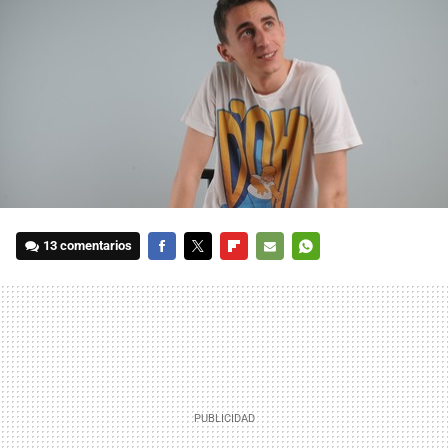
13 comentarios
FACEBOOK
TWITTER
FLIPBOARD
E-
WHATSAPP
MAIL