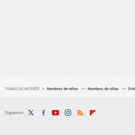
TEMAS DE INTERÉS
Nombres de niños
Nombres de niñas
Emb
Síguenos
Twit
Fac
Yout
Inst
RSS
Flip
ter
ebo
ube
agra
boar