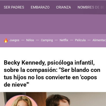
SER PADRES
EMBARAZO
CRIANZA
NOMBRES DE BE
HOY SE HABLA DE
Juegos
Niños
Camping
Netflix
Película
Alimentac
Becky Kennedy, psicóloga infantil,
sobre la compasión: "Ser blando con
tus hijos no los convierte en 'copos
de nieve'"