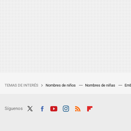
TEMAS DE INTERÉS
Nombres de niños
Nombres de niñas
Emb
Síguenos
Twit
Fac
Yout
Inst
RSS
Flip
ter
ebo
ube
agra
boar