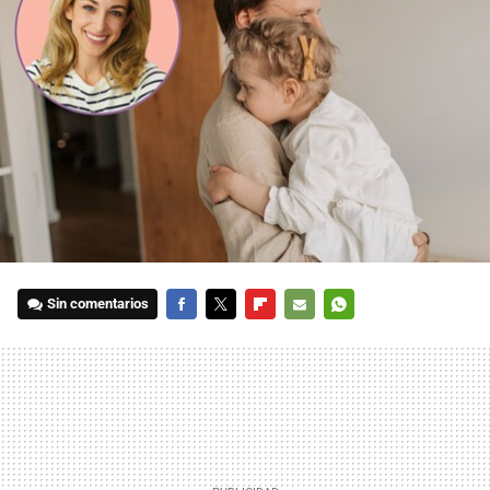
Sin comentarios
FACEBOOK
TWITTER
FLIPBOARD
E-
WHATSAPP
MAIL