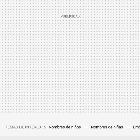
TEMAS DE INTERÉS
Nombres de niños
Nombres de niñas
Emb