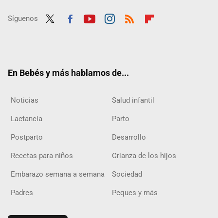
Síguenos
Twit
Fac
Yout
Inst
RSS
Flip
ter
ebo
ube
agra
boar
ok
m
d
En Bebés y más hablamos de...
Noticias
Salud infantil
Lactancia
Parto
Postparto
Desarrollo
Recetas para niños
Crianza de los hijos
Embarazo semana a semana
Sociedad
Padres
Peques y más