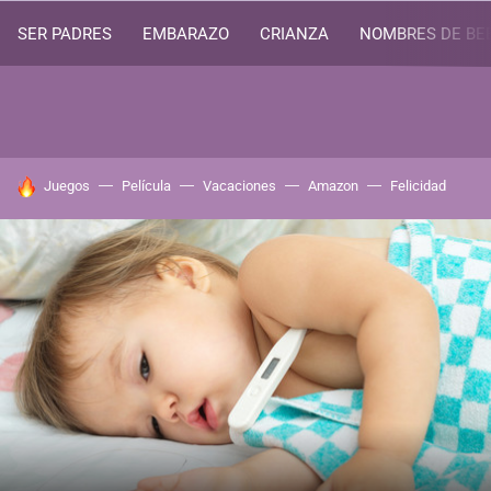
SER PADRES
EMBARAZO
CRIANZA
NOMBRES DE BE
HOY SE HABLA DE
Juegos
Película
Vacaciones
Amazon
Felicidad