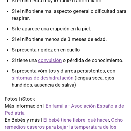
Si el niño está muy irritable o adormilado.
Si el niño tiene mal aspecto general o dificultad para
respirar.
Si le aparece una erupción en la piel.
Si el niño tiene menos de 3 meses de edad.
Si presenta rigidez en en cuello
Si tiene una
convulsión
o pérdida de conocimiento.
Si presenta vómitos y diarrea persistentes, con
síntomas de deshidratación
(lengua seca, ojos
hundidos, ausencia de saliva)
Fotos | iStock
Más información |
En familia - Asociación Española de
Pediatría
En Bebés y más |
El bebé tiene fiebre: qué hacer
,
Ocho
remedios caseros para bajar la temperatura de los