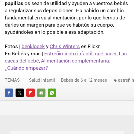
papillas
os sean de utilidad y ayuden a vuestros bebés
a regularizar sus deposiciones. Ha habido un cambio
fundamental en su alimentación, por lo que hemos de
darles un margen para que se habitúe su cuerpo,
ayudándoles en lo posible a esa adaptación.
Fotos |
benklocek
y
Chris Winters
en Flickr
En Bebés y más |
Estreñimiento infantil: qué hacer
,
Las
cacas del bebé
,
Alimentación complementaria:
¿Cuándo empezar?
TEMAS
Salud infantil
Bebés de 6 a 12 meses
estreñi
FACEBOOK
TWITTER
FLIPBOARD
E-
WHATSAPP
MAIL