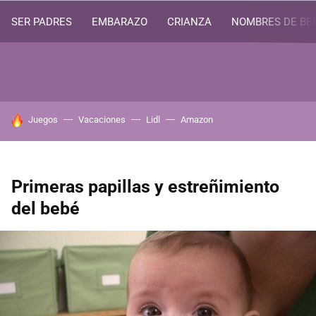
SER PADRES
EMBARAZO
CRIANZA
NOMBRES DE BE
HOY SE HABLA DE
Juegos
Vacaciones
Lidl
Amazon
Primeras papillas y estreñimiento
del bebé