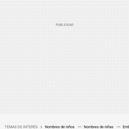
TEMAS DE INTERÉS
Nombres de niños
Nombres de niñas
Emb