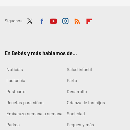
Síguenos
Twit
Fac
Yout
Inst
RSS
Flip
ter
ebo
ube
agra
boar
ok
m
d
En Bebés y más hablamos de...
Noticias
Salud infantil
Lactancia
Parto
Postparto
Desarrollo
Recetas para niños
Crianza de los hijos
Embarazo semana a semana
Sociedad
Padres
Peques y más