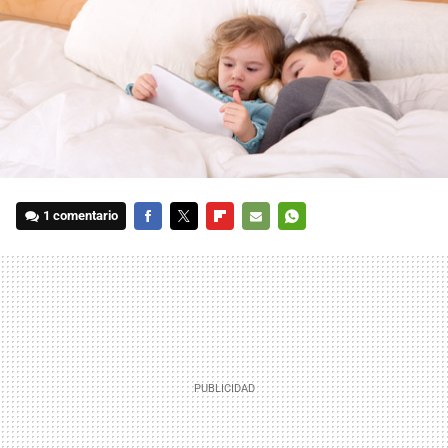
1 comentario
FACEBOOK
TWITTER
FLIPBOARD
E-
WHATSAPP
MAIL