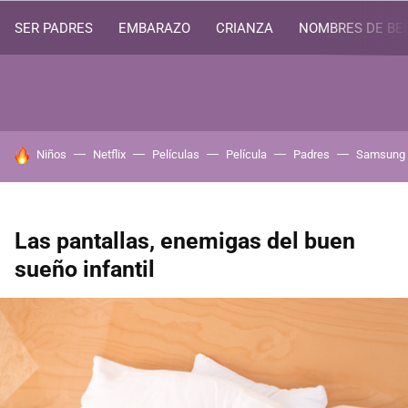
SER PADRES
EMBARAZO
CRIANZA
NOMBRES DE BE
HOY SE HABLA DE
Niños
Netflix
Películas
Película
Padres
Samsung
Las pantallas, enemigas del buen
sueño infantil