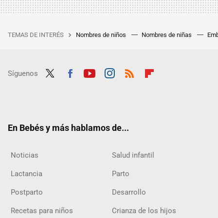
TEMAS DE INTERÉS
Nombres de niños
Nombres de niñas
Emb
Síguenos
Twit
Fac
Yout
Inst
RSS
Flip
ter
ebo
ube
agra
boar
ok
m
d
En Bebés y más hablamos de...
Noticias
Salud infantil
Lactancia
Parto
Postparto
Desarrollo
Recetas para niños
Crianza de los hijos