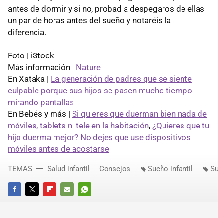
antes de dormir y si no, probad a despegaros de ellas
un par de horas antes del sueño y notaréis la
diferencia.
Foto | iStock
Más información |
Nature
En Xataka |
La generación de padres que se siente
culpable porque sus hijos se pasen mucho tiempo
mirando pantallas
En Bebés y más |
Si quieres que duerman bien nada de
móviles, tablets ni tele en la habitación
,
¿Quieres que tu
hijo duerma mejor? No dejes que use dispositivos
móviles antes de acostarse
TEMAS
Salud infantil
Consejos
Sueño infantil
Su
FACEBOOK
TWITTER
FLIPBOARD
E-
WHATSAPP
MAIL