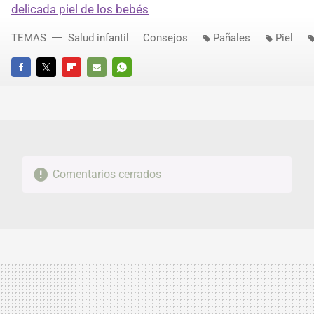
delicada piel de los bebés
TEMAS
Salud infantil
Consejos
Pañales
Piel
FACEBOOK
TWITTER
FLIPBOARD
E-
WHATSAPP
MAIL
Comentarios cerrados