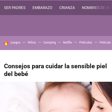
SER PADRES
EMBARAZO
CRIANZA
NOMBRES DE BE
HOY SE HABLA DE
Juegos
Niños
Camping
Netflix
Películas
Película
Consejos para cuidar la sensible piel
del bebé