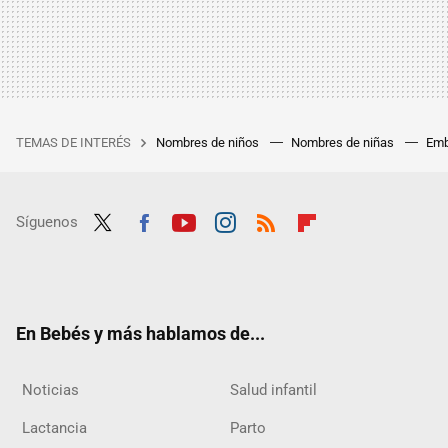
TEMAS DE INTERÉS
Nombres de niños
Nombres de niñas
Emb
Síguenos
Twit
Fac
Yout
Inst
RSS
Flip
ter
ebo
ube
agra
boar
ok
m
d
En Bebés y más hablamos de...
Noticias
Salud infantil
Lactancia
Parto