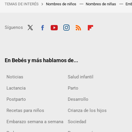
TEMAS DE INTERÉS
Nombres de niños
Nombres de niñas
Emb
Síguenos
Twit
Fac
Yout
Inst
RSS
Flip
ter
ebo
ube
agra
boar
ok
m
d
En Bebés y más hablamos de...
Noticias
Salud infantil
Lactancia
Parto
Postparto
Desarrollo
Recetas para niños
Crianza de los hijos
Embarazo semana a semana
Sociedad