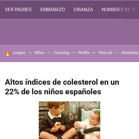
SER PADRES
EMBARAZO
CRIANZA
NOMBRES DE BE
HOY SE HABLA DE
Juegos
Niños
Camping
Netflix
Película
Alimentac
Altos índices de colesterol en un
22% de los niños españoles