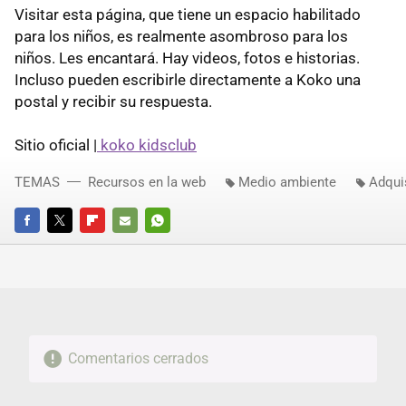
Visitar esta página, que tiene un espacio habilitado
para los niños, es realmente asombroso para los
niños. Les encantará. Hay videos, fotos e historias.
Incluso pueden escribirle directamente a Koko una
postal y recibir su respuesta.
Sitio oficial |
koko kidsclub
TEMAS
Recursos en la web
Medio ambiente
Adquis
FACEBOOK
TWITTER
FLIPBOARD
E-
WHATSAPP
MAIL
Comentarios cerrados