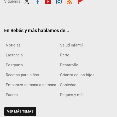
Síguenos
Twit
Fac
Yout
Inst
RSS
Flip
ter
ebo
ube
agra
boar
ok
m
d
En Bebés y más hablamos de...
Noticias
Salud infantil
Lactancia
Parto
Postparto
Desarrollo
Recetas para niños
Crianza de los hijos
Embarazo semana a semana
Sociedad
Padres
Peques y más
VER MÁS TEMAS