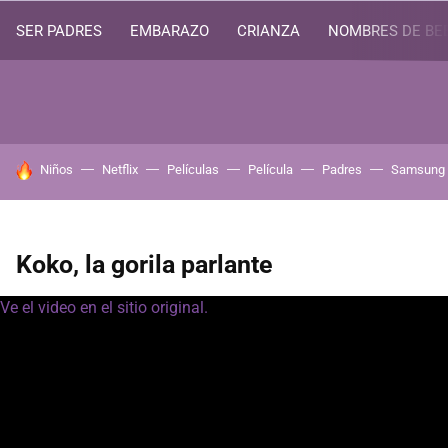
SER PADRES
EMBARAZO
CRIANZA
NOMBRES DE BE
HOY SE HABLA DE
Niños
Netflix
Películas
Película
Padres
Samsung
Koko, la gorila parlante
Ve el video en el sitio original.