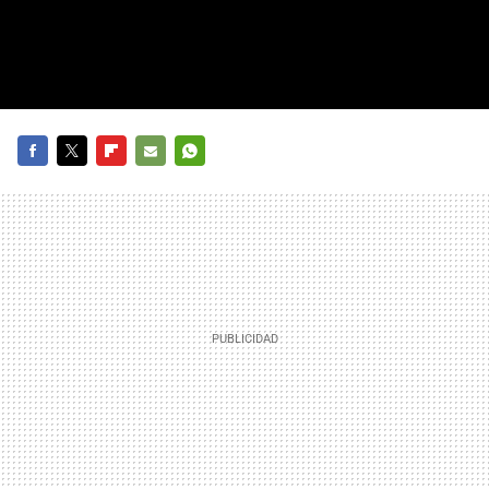
FACEBOOK
TWITTER
FLIPBOARD
E-
WHATSAPP
MAIL