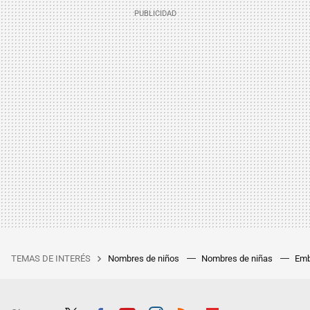
TEMAS DE INTERÉS
Nombres de niños
Nombres de niñas
Emb