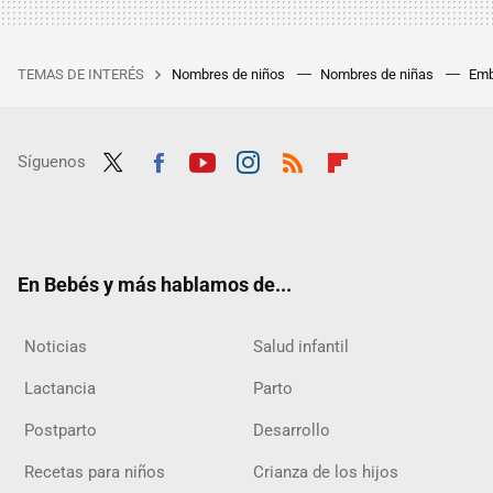
TEMAS DE INTERÉS
Nombres de niños
Nombres de niñas
Emb
Síguenos
Twit
Fac
Yout
Inst
RSS
Flip
ter
ebo
ube
agra
boar
ok
m
d
En Bebés y más hablamos de...
Noticias
Salud infantil
Lactancia
Parto
Postparto
Desarrollo
Recetas para niños
Crianza de los hijos