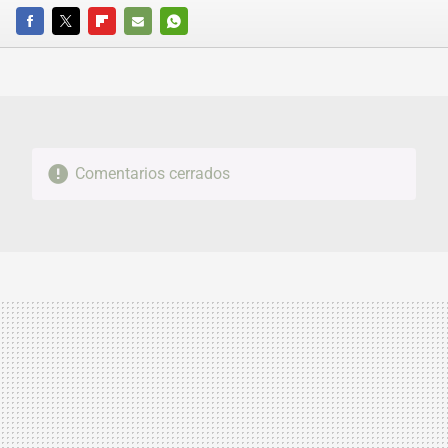
FACEBOOK
TWITTER
FLIPBOARD
E-
WHATSAPP
MAIL
Comentarios cerrados