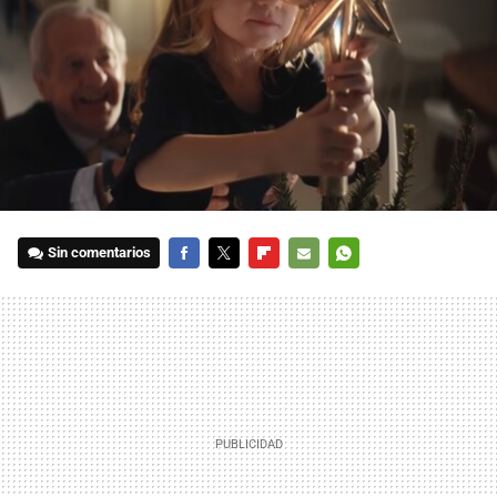
Sin comentarios
FACEBOOK
TWITTER
FLIPBOARD
E-
WHATSAPP
MAIL