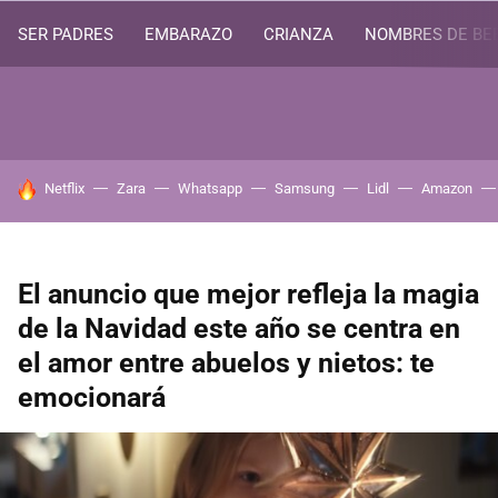
SER PADRES
EMBARAZO
CRIANZA
NOMBRES DE BE
HOY SE HABLA DE
Netflix
Zara
Whatsapp
Samsung
Lidl
Amazon
El anuncio que mejor refleja la magia
de la Navidad este año se centra en
el amor entre abuelos y nietos: te
emocionará