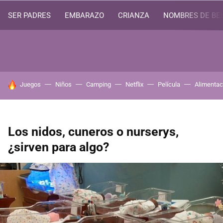
SER PADRES
EMBARAZO
CRIANZA
NOMBRES DE BE
HOY SE HABLA DE
Juegos
Niños
Camping
Netflix
Película
Alimentac
Los nidos, cuneros o nurserys,
¿sirven para algo?