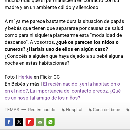
mucho más que si permaneciera en contacto con su
madre y en un ambiente cálido y silencioso.
A mí ya me parece bastante dura la situación de papás
y bebés que tienen que separarse por causas de salud
como para ni siquiera plantearme esta “modalidad de
descanso”. A vosotros,
¿qué os parecen los nidos o
cuneros? ¿Haríais uso de ellos en algún caso?
¿Conocéis a alguien que haya dejado a su bebé alguna
noche en estas habitaciones?
Foto |
Herkie
en Flickr-CC
En Bebés y más |
El recién nacido, ¿en la habitación o
en el nido?
,
La importancia del contacto precoz
,
¿Qué
es un hospital amigo de los niños?
TEMAS
Recién nacido
Hospital
Cuna del bebé
FACEBOOK
TWITTER
FLIPBOARD
E-
WHATSAPP