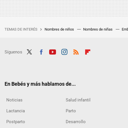
TEMAS DE INTERÉS
Nombres de niños
Nombres de niñas
Emb
Síguenos
Twit
Fac
Yout
Inst
RSS
Flip
ter
ebo
ube
agra
boar
ok
m
d
En Bebés y más hablamos de...
Noticias
Salud infantil
Lactancia
Parto
Postparto
Desarrollo