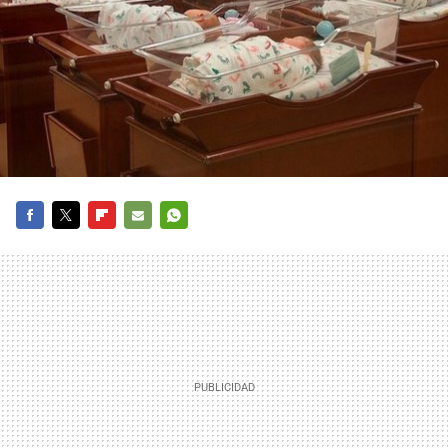
FACEBOOK
TWITTER
FLIPBOARD
E-
WHATSAPP
MAIL