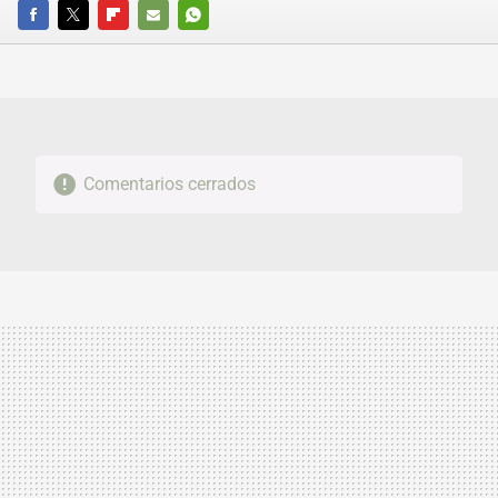
FACEBOOK
TWITTER
FLIPBOARD
E-
WHATSAPP
MAIL
Comentarios cerrados