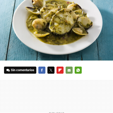
Sin comentarios
FACEBOOK
TWITTER
FLIPBOARD
E-
WHATSAPP
MAIL