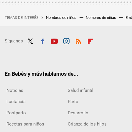
TEMAS DE INTERÉS
Nombres de niños
Nombres de niñas
Emb
Síguenos
Twit
Fac
Yout
Inst
RSS
Flip
ter
ebo
ube
agra
boar
ok
m
d
En Bebés y más hablamos de...
Noticias
Salud infantil
Lactancia
Parto
Postparto
Desarrollo
Recetas para niños
Crianza de los hijos