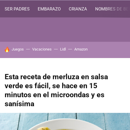
SER PADRES
EMBARAZO
CRIANZA
NOMBRES DE BE
HOY SE HABLA DE
Juegos
Vacaciones
Lidl
Amazon
Esta receta de merluza en salsa
verde es fácil, se hace en 15
minutos en el microondas y es
sanísima