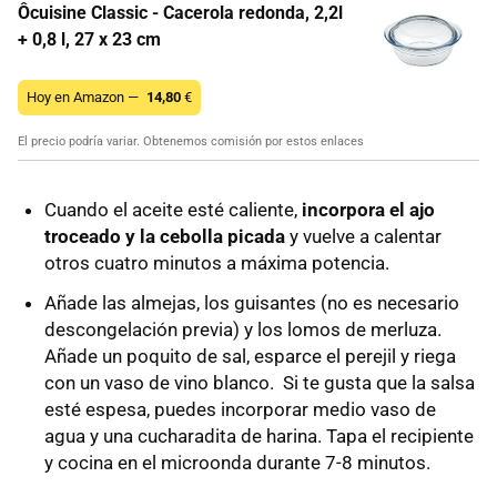
Ôcuisine Classic - Cacerola redonda, 2,2l
+ 0,8 l, 27 x 23 cm
Hoy en Amazon —
14,80
€
El precio podría variar. Obtenemos comisión por estos enlaces
Cuando el aceite esté caliente,
incorpora el ajo
troceado y la cebolla picada
y vuelve a calentar
otros cuatro minutos a máxima potencia.
Añade las almejas, los guisantes (no es necesario
descongelación previa) y los lomos de merluza.
Añade un poquito de sal, esparce el perejil y riega
con un vaso de vino blanco. Si te gusta que la salsa
esté espesa, puedes incorporar medio vaso de
agua y una cucharadita de harina. Tapa el recipiente
y cocina en el microonda durante 7-8 minutos.